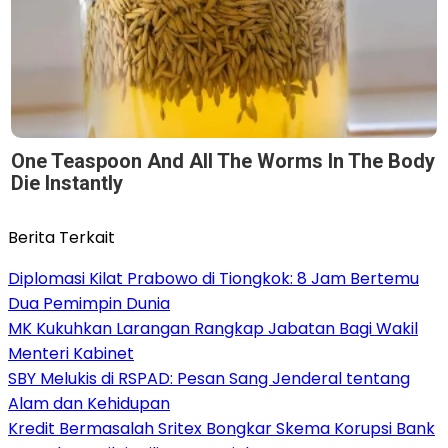
One Teaspoon And All The Worms In The Body
Die Instantly
Berita Terkait
Diplomasi Kilat Prabowo di Tiongkok: 8 Jam Bertemu
Dua Pemimpin Dunia
MK Kukuhkan Larangan Rangkap Jabatan Bagi Wakil
Menteri Kabinet
SBY Melukis di RSPAD: Pesan Sang Jenderal tentang
Alam dan Kehidupan
Kredit Bermasalah Sritex Bongkar Skema Korupsi Bank