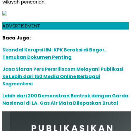
wilayah pencarian.
ADVERTISEMENT
Baca Juga:
Skandal Korupsi IIM: KPK Beraksi di Bogor,
Temukan Dokumen Penting
Jasa Siaran Pers Persriliscom Melayani Publikasi
ke Lebih dari 150 Media Online Berbagai
Segmentasi
Lebih dari 200 Demonstran Bentrok dengan Garda
Nasional di LA, Gas Air Mata Dilepaskan Brutal