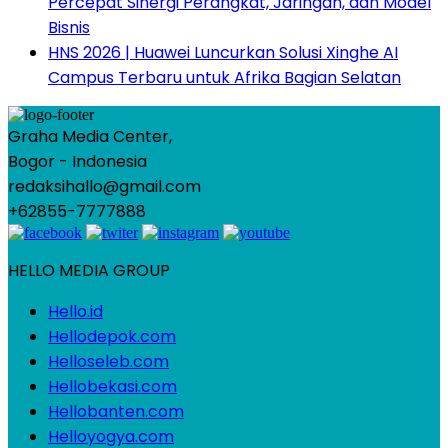
Percepat Sinergi Perangkat, Jaringan, dan Model
Bisnis
HNS 2026 | Huawei Luncurkan Solusi Xinghe AI
Campus Terbaru untuk Afrika Bagian Selatan
Graha Media Center,
Bogor - Indonesia
redaksihallo@gmail.com
+62855-7777888
HELLO MEDIA GROUP
Hello.id
Hellodepok.com
Helloseleb.com
Hellobekasi.com
Hellobanten.com
Helloyogya.com