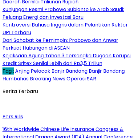
Daerah Bernilai Triliunan Rupiah
Kunjungan Resmi Prabowo Subianto ke Arab Saudi:
Peluang Energi dan Investasi Baru
Kontroversi Bahasa Inggris dalam Pelantikan Rektor
UPI Terbaru
Dari Sahabat ke Pemimpin: Prabowo dan Anwar
Perkuat Hubungan di ASEAN
Kejaksaan Agung Tahan 3 Tersangka Dugaan Korupsi
Kredit Sritex Senilai Lebih dari Rp3,5 Triliun
Tag :
Anjing Pelacak
Banjir Bandang
Banjir Bandang
Humbahas
Breaking News
Operasi SAR
Berita Terbaru
Pers Rilis
16th Worldwide Chinese Life Insurance Congress &
International Dragon Award (IDA) Annual Conference