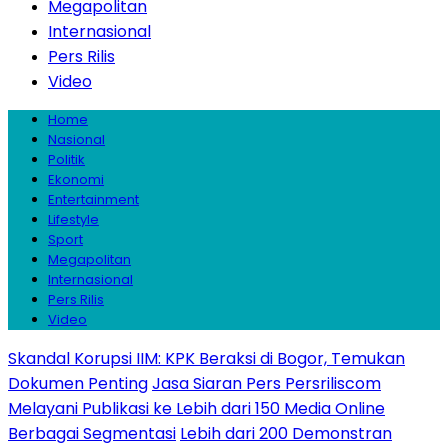
Megapolitan
Internasional
Pers Rilis
Video
Home
Nasional
Politik
Ekonomi
Entertainment
Lifestyle
Sport
Megapolitan
Internasional
Pers Rilis
Video
Skandal Korupsi IIM: KPK Beraksi di Bogor, Temukan
Dokumen Penting
Jasa Siaran Pers Persriliscom
Melayani Publikasi ke Lebih dari 150 Media Online
Berbagai Segmentasi
Lebih dari 200 Demonstran