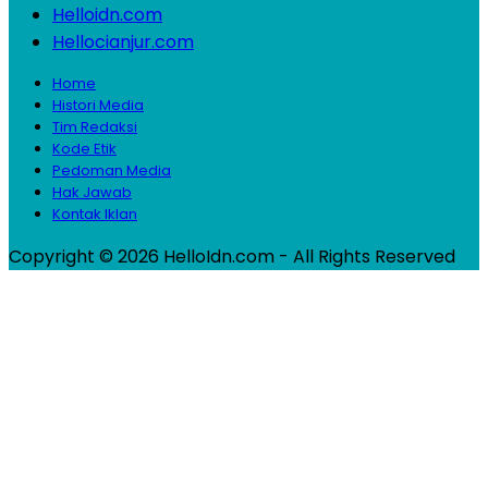
Helloidn.com
Hellocianjur.com
Home
Histori Media
Tim Redaksi
Kode Etik
Pedoman Media
Hak Jawab
Kontak Iklan
Copyright © 2026 HelloIdn.com - All Rights Reserved