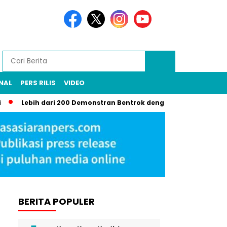
NAL
PERS RILIS
VIDEO
ebih dari 200 Demonstran Bentrok dengan Garda Nasional di LA, G
BERITA POPULER