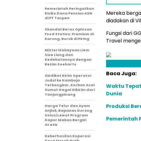
Pemerintah Peringatkan
Mereka berga
Risiko Dana Pensiun ASN
di PT Taspen
diadakan di V
Skandal Beras Oplosan
Fungsi dari G
Food Station: Premium di
Karung, Buruk di Piring
Travel mengen
Misteri Kekayaan Liem
Sioe Liong dan
Kedekatannya dengan
Rezim Soeharto
Baca Juga:
Sindikat Kirim Operator
Judol ke Kamboja
Terbongkar, Korban Asal
Waktu Tepat 
Sumut Gagal Dikirim dari
Dunia
Tanjungpinang
Produksi Ber
Harga Telur dan Ayam
Anjlok, Bapanas Dorong
Solusi Lewat Program
Pemerintah P
Dapur Makan Bergizi
Gratis
Keberhasilan Koperasi
Desa Merah Putih