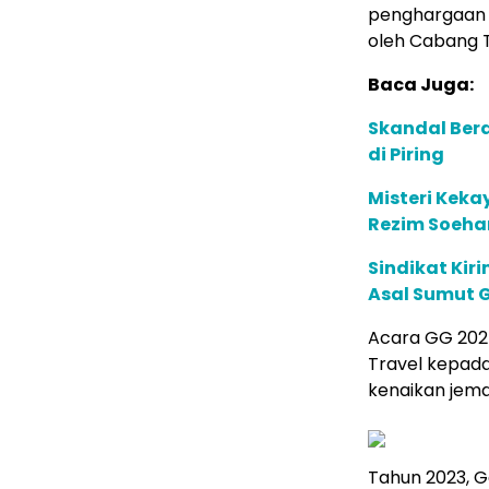
penghargaan 
oleh Cabang 
Baca Juga:
Skandal Bera
di Piring
Misteri Kek
Rezim Soeha
Sindikat Kir
Asal Sumut G
Acara GG 2024
Travel kepada
kenaikan jema
Tahun 2023, G