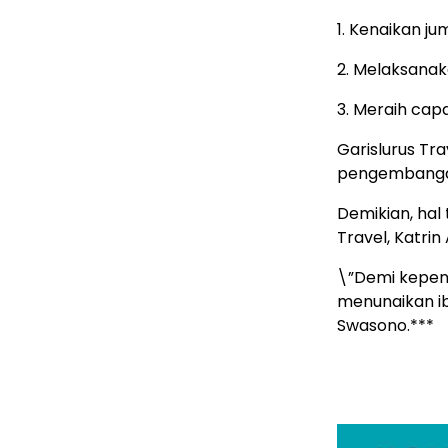
1. Kenaikan j
2. Melaksana
3. Meraih cap
Garislurus Tr
pengembangan
Demikian, hal
Travel, Katrin
\”Demi kepent
menunaikan ib
Swasono.***