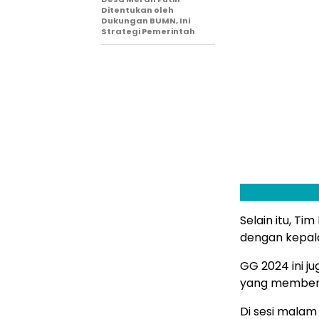
Ditentukan oleh
Dukungan BUMN, Ini
Strategi Pemerintah
Selain itu, Ti
dengan kepal
GG 2024 ini j
yang memberi
Di sesi malam