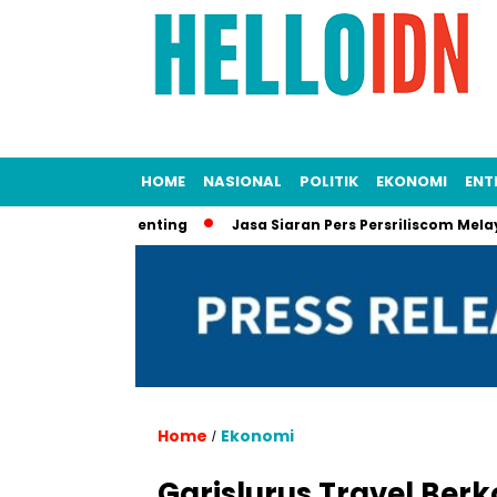
HOME
NASIONAL
POLITIK
EKONOMI
ENT
 Dokumen Penting
Jasa Siaran Pers Persriliscom Melayani Pub
Home
Ekonomi
/
Garislurus Travel Be