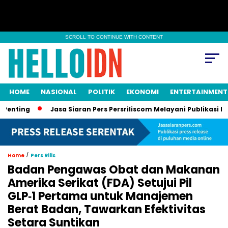
SCROLL TO CONTINUE WITH CONTENT
HOME
NASIONAL
POLITIK
EKONOMI
ENTERTAINMENT
g
Jasa Siaran Pers Persriliscom Melayani Publikasi ke Lebih 
/
Home
Pers Rilis
Badan Pengawas Obat dan Makanan
Amerika Serikat (FDA) Setujui Pil
GLP‑1 Pertama untuk Manajemen
Berat Badan, Tawarkan Efektivitas
Setara Suntikan