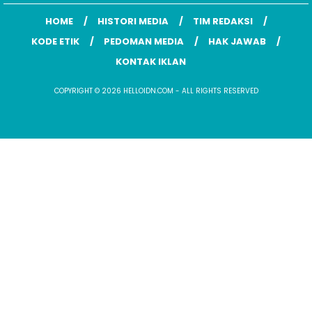
HOME
HISTORI MEDIA
TIM REDAKSI
KODE ETIK
PEDOMAN MEDIA
HAK JAWAB
KONTAK IKLAN
COPYRIGHT © 2026 HELLOIDN.COM - ALL RIGHTS RESERVED