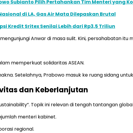
abowo Subianto Pilih Pertahankan Tim Menteri yang 
sional di LA, Gas Air Mata Dilepaskan Brutal
redit Sritex Senilai Lebih dari Rp3,5 Triliun
mengunjungi Anwar di masa sulit. Kini, persahabatan itu 
lam memperkuat solidaritas ASEAN.
akna. Setelahnya, Prabowo masuk ke ruang sidang untu
vitas dan Keberlanjutan
stainability”. Topik ini relevan di tengah tantangan glo
jumlah menteri kabinet.
rasi regional.