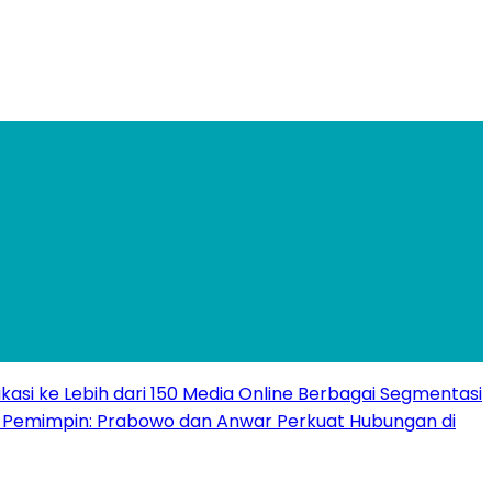
ikasi ke Lebih dari 150 Media Online Berbagai Segmentasi
e Pemimpin: Prabowo dan Anwar Perkuat Hubungan di