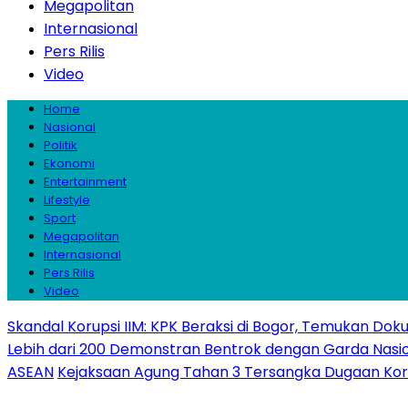
Megapolitan
Internasional
Pers Rilis
Video
Home
Nasional
Politik
Ekonomi
Entertainment
Lifestyle
Sport
Megapolitan
Internasional
Pers Rilis
Video
Skandal Korupsi IIM: KPK Beraksi di Bogor, Temukan Do
Lebih dari 200 Demonstran Bentrok dengan Garda Nasiona
ASEAN
Kejaksaan Agung Tahan 3 Tersangka Dugaan Korupsi 