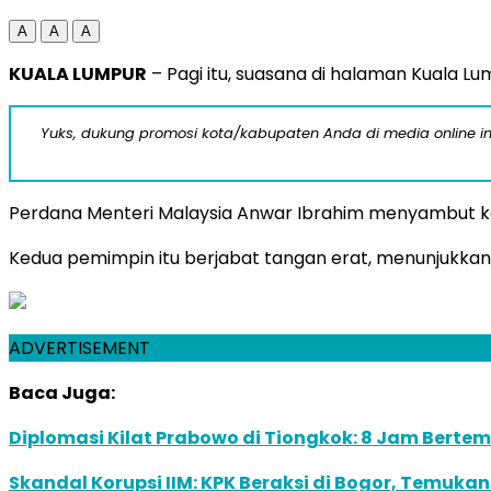
A
A
A
KUALA LUMPUR
– Pagi itu, suasana di halaman Kuala L
Yuks, dukung promosi kota/kabupaten Anda di media online ini d
Perdana Menteri Malaysia Anwar Ibrahim menyambut k
Kedua pemimpin itu berjabat tangan erat, menunjukkan 
ADVERTISEMENT
Baca Juga:
Diplomasi Kilat Prabowo di Tiongkok: 8 Jam Berte
Skandal Korupsi IIM: KPK Beraksi di Bogor, Temuk