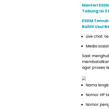
Menteri ESDM
Tabung Isi 3
ESDM Temuka
Bahlil Usul 
Live chat: t
Media sosia
Saat menghub
membatalkan p
agar proses l
Nama lengk
Nomor HP ter
Nomor pengaj