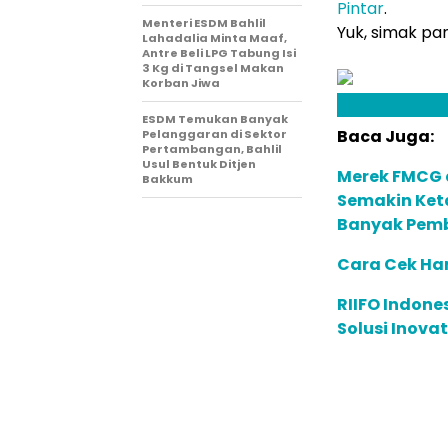
Pintar
.
Menteri ESDM Bahlil
Yuk, simak pa
Lahadalia Minta Maaf,
Antre Beli LPG Tabung Isi
3 Kg di Tangsel Makan
Korban Jiwa
ESDM Temukan Banyak
Baca Juga:
Pelanggaran di Sektor
Pertambangan, Bahlil
Usul Bentuk Ditjen
Merek FMCG 
Bakkum
Semakin Ket
Banyak Pemb
Cara Cek Har
RIIFO Indone
Solusi Inovat