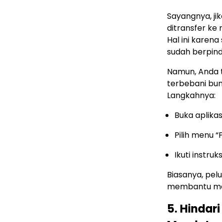
Sayangnya, j
ditransfer ke 
Hal ini karen
sudah berpin
Namun, Anda t
terbebani bu
Langkahnya:
Buka aplikasi
Pilih menu 
Ikuti instru
Biasanya, pelu
membantu menj
5. Hindar