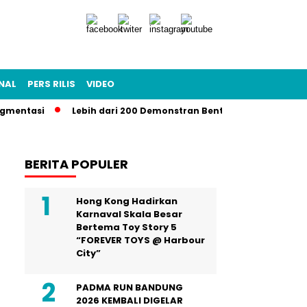
NAL
PERS RILIS
VIDEO
tasi
Lebih dari 200 Demonstran Bentrok dengan Garda Nasion
BERITA POPULER
Hong Kong Hadirkan
Karnaval Skala Besar
Bertema Toy Story 5
“FOREVER TOYS @ Harbour
City”
PADMA RUN BANDUNG
2026 KEMBALI DIGELAR