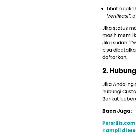
Lihat apaka
Verifikasi”
, 
Jika status m
masih memili
Jika sudah “Di
bisa dibatalk
daftarkan.
2. Hubung
Jika Anda ing
hubungi Custo
Berikut bebe
Baca Juga:
Persrilis.com
Tampil di Me