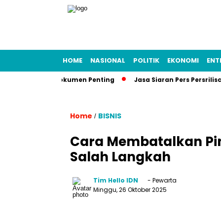
HOME
NASIONAL
POLITIK
EKONOMI
ENT
or, Temukan Dokumen Penting
Jasa Siaran Pers Persriliscom M
Home
BISNIS
/
Cara Membatalkan Pin
Salah Langkah
Tim Hello IDN
- Pewarta
Minggu, 26 Oktober 2025