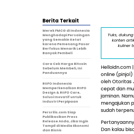
Berita Terkait
Merek FMCG di Indonesia
Yuks, dukung
Menghadapi Persaingan
yang Semakin Ketat
konten arti
karena Pemenang Pasar
kuliner 
Berfokus Menarik Lebih
Banyak Pembeli
Cara Cek Harga Bitcoin
Helloidn.com |
Sebelum Membeli, Ini
Panduannya
online (pinjol
oleh Otoritas
RIIFO Indonesia
cepat dan mud
Memperkenalkan RIIFO
Design & RIIFO Care,
jaminan. Namu
Solusi Inovatif untuk
Industri Perpipaan
mengajukan p
sudah terpenu
Persrilis.com Siap
Publikasikan Press
Release Anda, Jika Ingin
Pertanyaannya
Tampil di Media Ekonomi
Dan kalau bis
dan Bisnis