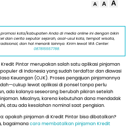
A
A
A
 promosi kota/kabupaten Anda di media online ini dengan bikin
kel dan cerita seputar sejarah, asal-usul kota, tempat wisata,
tradisional, dan hal menarik lainnya. Kirim lewat WA Center:
087815557788.
 Kredit Pintar merupakan salah satu aplikasi pinjaman
) populer di Indonesia yang sudah terdaftar dan diawasi
 Jasa Keuangan (OJK). Proses pengajuan pinjamannya
ah—cukup lewat aplikasi di ponsel tanpa perlu
n, ada kalanya seseorang berubah pikiran setelah
injaman. Misalnya, karena kebutuhan dana mendadak
hi, atau ada kesalahan nominal saat pengisian.
: apakah pinjaman di Kredit Pintar bisa dibatalkan?
a, bagaimana
cara membatalkan pinjaman Kredit