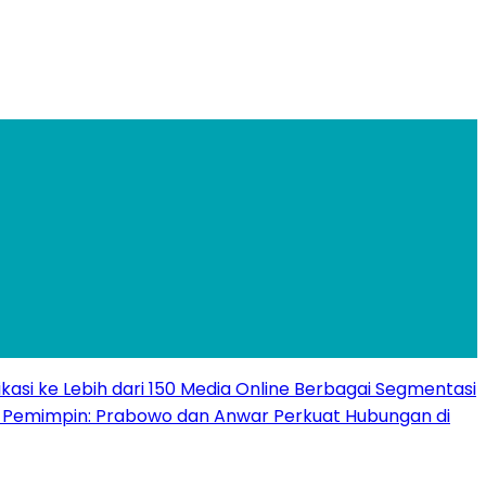
ikasi ke Lebih dari 150 Media Online Berbagai Segmentasi
e Pemimpin: Prabowo dan Anwar Perkuat Hubungan di