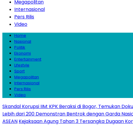
Megapolitan
Internasional
Pers Rilis
Video
Home
Nasional
Politik
Ekonomi
Entertainment
Lifestyle
Sport
Megapolitan
Internasional
Pers Rilis
Video
Skandal Korupsi IIM: KPK Beraksi di Bogor, Temukan Do
Lebih dari 200 Demonstran Bentrok dengan Garda Nasiona
ASEAN
Kejaksaan Agung Tahan 3 Tersangka Dugaan Korupsi 