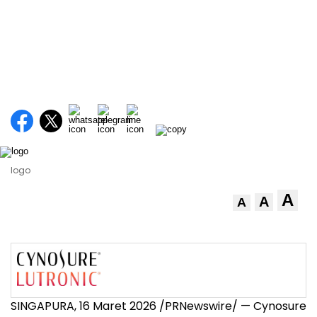
logo
A
A
A
SINGAPURA,
16 Maret
2026 /PRNewswire/ — Cynosure