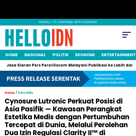
SCROLL TO CONTINUE WITH CONTENT
HOME
NASIONAL
POLITIK
EKONOMI
ENTERTAINMENT
Siaran Pers Persriliscom Melayani Publikasi ke Lebih dari 150 Me
/
Home
Pers Rilis
Cynosure Lutronic Perkuat Posisi di
Asia Pasifik — Kawasan Perangkat
Estetika Medis dengan Pertumbuhan
Tercepat di Dunia, Melalui Perolehan
Dua Izin Regulasi Clarity II™ di