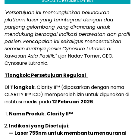
SCROLL TO RESUME CONTENT
"Persetujuan ini memungkinkan peluncuran
platform laser yang terintegrasi dengan dua
panjang gelombang yang dirancang untuk
mendukung berbagai indikasi perawatan dan profil
pasien. Pencapaian ini sekaligus mencerminkan
semakin kuatnya posisi Cynosure Lutronic di
kawasan Asia Pasifik,"
ujar Nadav Tomer, CEO,
Cynosure Lutronic.
Tiongkok: Persetujuan Regulasi
Di
Tiongkok
, Clarity II™ (dipasarkan dengan nama
CLARITY II™ ICD) memperoleh izin untuk digunakan di
institusi medis pada
12 Februari 2026
.
Nama Produk:
Clarity II™
Indikasi yang Disetujui:
— Laser 755nm untuk membantu mengurangi