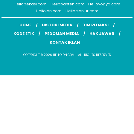
Hellobekasi.com
Hellobanten.com
Helloyogya.com
Helloidn.com
Hellocianjur.com
HOME
HISTORI MEDIA
TIM REDAKSI
KODE ETIK
PEDOMAN MEDIA
HAK JAWAB
KONTAK IKLAN
COPYRIGHT © 2026 HELLOIDN.COM - ALL RIGHTS RESERVED