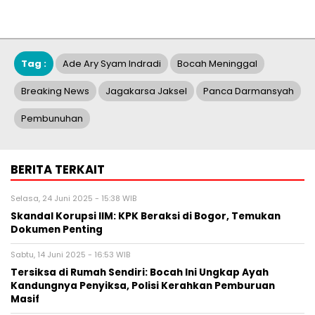
Tag :
Ade Ary Syam Indradi
Bocah Meninggal
Breaking News
Jagakarsa Jaksel
Panca Darmansyah
Pembunuhan
BERITA TERKAIT
Selasa, 24 Juni 2025 - 15:38 WIB
Skandal Korupsi IIM: KPK Beraksi di Bogor, Temukan
Dokumen Penting
Sabtu, 14 Juni 2025 - 16:53 WIB
Tersiksa di Rumah Sendiri: Bocah Ini Ungkap Ayah
Kandungnya Penyiksa, Polisi Kerahkan Pemburuan
Masif