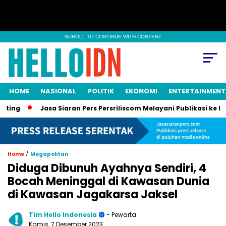
SCROLL TO CONTINUE WITH CONTENT
HOME
NASIONAL
POLITIK
EKONOMI
ENTERTAINMENT
Jasa Siaran Pers Persriliscom Melayani Publikasi ke Lebih d
/
Home
Megapolitan
Diduga Dibunuh Ayahnya Sendiri, 4
Bocah Meninggal di Kawasan Dunia
di Kawasan Jagakarsa Jaksel
Tim Hello Indonesia
- Pewarta
Kamis, 7 Desember 2023