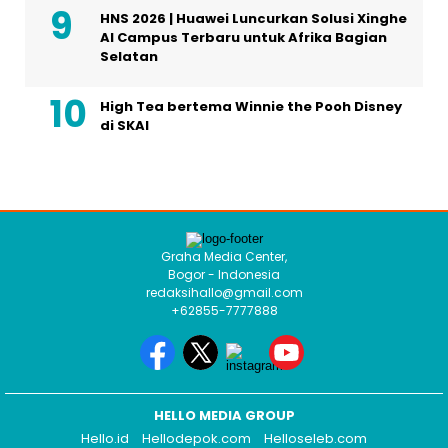
HNS 2026 | Huawei Luncurkan Solusi Xinghe
AI Campus Terbaru untuk Afrika Bagian
Selatan
High Tea bertema Winnie the Pooh Disney
di SKAI
Graha Media Center,
Bogor - Indonesia
redaksihallo@gmail.com
+62855-7777888
HELLO MEDIA GROUP
Hello.id
Hellodepok.com
Helloseleb.com