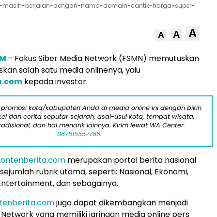
ang-masih-berjalan-dengan-nama-domain-cantik-harga-super-
A
A
A
OM
– Fokus Siber Media Network (FSMN) memutuskan
kan salah satu media onlinenya, yaiu
a.com
kepada investor.
 promosi kota/kabupaten Anda di media online ini dengan bikin
kel dan cerita seputar sejarah, asal-usul kota, tempat wisata,
tradisional, dan hal menarik lainnya. Kirim lewat WA Center:
087815557788.
ontenberita.com
merupakan portal berita nasional
sejumlah rubrik utama, seperti: Nasional, Ekonomi,
, Entertainment, dan sebagainya.
tenberita.com
juga dapat dikembangkan menjadi
 Network yang memiliki jaringan media online pers