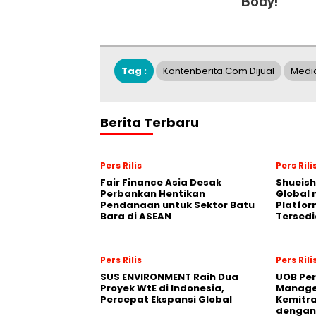
Body!
Tag :
Kontenberita.com Dijual
Media
Berita Terbaru
Pers Rilis
Pers Rili
Fair Finance Asia Desak
Shueish
Perbankan Hentikan
Global 
Pendanaan untuk Sektor Batu
Platfo
Bara di ASEAN
Tersedi
Pers Rilis
Pers Rili
SUS ENVIRONMENT Raih Dua
UOB Per
Proyek WtE di Indonesia,
Manage
Percepat Ekspansi Global
Kemitra
dengan 