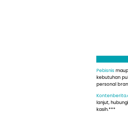
Pebisnis
mau
kebutuhan pub
personal bran
Kontenberita
lanjut, hubun
kasih.***