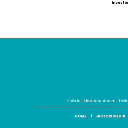
Investo
Hello.id
Hellodepok.com
Hell
HOME
HISTORI MEDIA