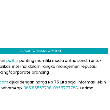
SCROLL TO RESUME CONTENT
pun
politisi
penting memiliki media online sendiri untuk
likasi internal dalam rangka manajemen reputasi:
ding/corporate branding.
.com
dijual dengan harga Rp 75 juta saja. Informasi lebih
gi WhatsApp:
085315557788
,
0855777788
. Terima