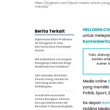
https://lingkarin.com/dijual-media-online-y
menarik/
HELLOIDN.C
Berita Terkait
untuk melepas
Diplomasi Kilat Prabowo
Kontenberit
di Tiongkok: 8 Jam
Bertemu Dua Pemimpin
Dunia
Yuks, dukung
konten arti
MK Kukuhkan Larangan
Rangkap Jabatan Bagi
kuliner 
Wakil Menteri Kabinet
SBY Melukis di RSPAD:
Pesan Sang Jenderal
Media online
K
tentang Alam dan
yang memiliki 
Kehidupan
Politik, Sport
Kredit Bermasalah
Sritex Bongkar Skema
Ke depan
Kon
Korupsi Bank Daerah
Bernilai Triliunan Rupiah
Holding Media