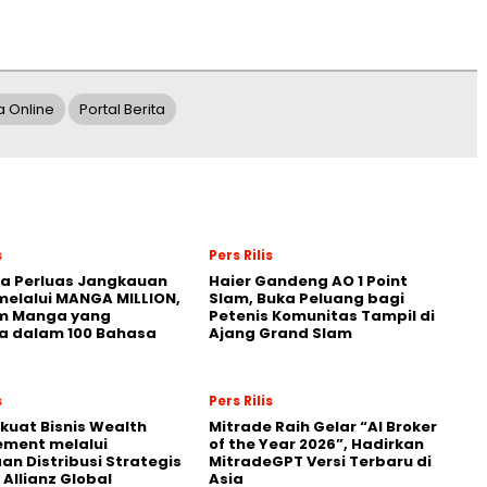
 Online
Portal Berita
s
Pers Rilis
a Perluas Jangkauan
Haier Gandeng AO 1 Point
melalui MANGA MILLION,
Slam, Buka Peluang bagi
rm Manga yang
Petenis Komunitas Tampil di
a dalam 100 Bahasa
Ajang Grand Slam
s
Pers Rilis
kuat Bisnis Wealth
Mitrade Raih Gelar “AI Broker
ment melalui
of the Year 2026”, Hadirkan
an Distribusi Strategis
MitradeGPT Versi Terbaru di
Allianz Global
Asia