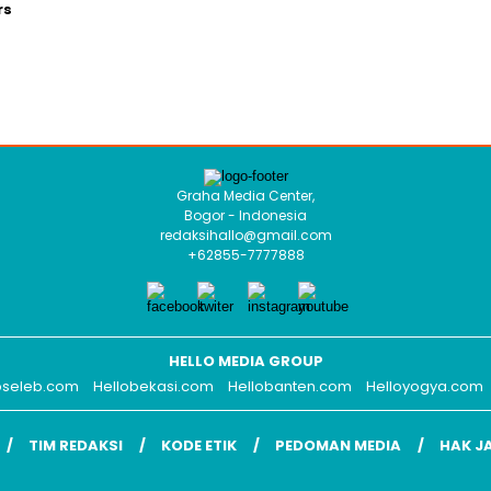
rs
Graha Media Center,
Bogor - Indonesia
redaksihallo@gmail.com
+62855-7777888
HELLO MEDIA GROUP
oseleb.com
Hellobekasi.com
Hellobanten.com
Helloyogya.com
TIM REDAKSI
KODE ETIK
PEDOMAN MEDIA
HAK J