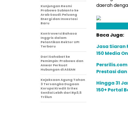
daerah denga
Kunjungan Resmi
Prabowo Subianto ke
Arab Saudi: Peluang
Energi dan Investasi
Baru
Kontroversi Bahasa
Baca Juga:
Inggris dalam
Pelantikan Rektor UPI
Jasa Siaran P
Terbaru
150 Media On
Dari Sahabat ke
Pemimpin: Prabowo dan
Persrilis.co
Anwar Perkuat
Hubungan di ASEAN
Prestasi dan
Kejaksaan Agung Tahan
Hingga 31 Jan
3 Tersangka Dugaan
Korupsi Kredit Sritex
150+ Portal 
Senilai Lebih dari Rp3,5
Triliun