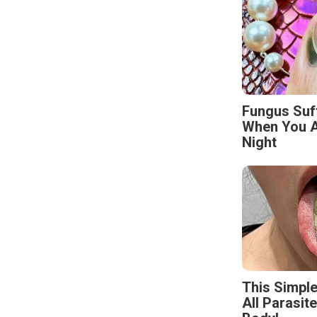
Fungus Suf
When You A
Night
This Simpl
All Parasit