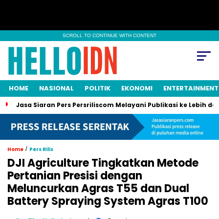
SCROLL TO CONTINUE WITH CONTENT
HOME
NASIONAL
POLITIK
EKONOMI
ENTERTAINMENT
sa Siaran Pers Persriliscom Melayani Publikasi ke Lebih dari 150 
/
Home
Pers Rilis
DJI Agriculture Tingkatkan Metode
Pertanian Presisi dengan
Meluncurkan Agras T55 dan Dual
Battery Spraying System Agras T100