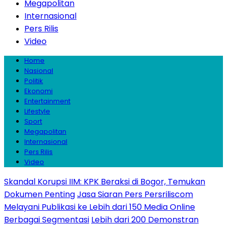
Megapolitan
Internasional
Pers Rilis
Video
Home
Nasional
Politik
Ekonomi
Entertainment
Lifestyle
Sport
Megapolitan
Internasional
Pers Rilis
Video
Skandal Korupsi IIM: KPK Beraksi di Bogor, Temukan
Dokumen Penting
Jasa Siaran Pers Persriliscom
Melayani Publikasi ke Lebih dari 150 Media Online
Berbagai Segmentasi
Lebih dari 200 Demonstran