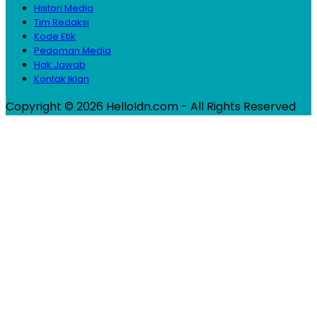
Histori Media
Tim Redaksi
Kode Etik
Pedoman Media
Hak Jawab
Kontak Iklan
Copyright © 2026 HelloIdn.com - All Rights Reserved