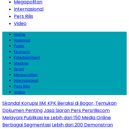
Megapolitan
Internasional
Pers Rilis
Video
Home
Nasional
Politik
Ekonomi
Entertainment
Lifestyle
Sport
Megapolitan
Internasional
Pers Rilis
Video
Skandal Korupsi IIM: KPK Beraksi di Bogor, Temukan
Dokumen Penting
Jasa Siaran Pers Persriliscom
Melayani Publikasi ke Lebih dari 150 Media Online
Berbagai Segmentasi
Lebih dari 200 Demonstran