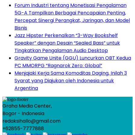
Forum Industri tentang Monetisasi Pengalaman
5G-A Tampilkan Berbagai Pencapaian Penting,
Percepat Sinergi Perangkat, Jaringan, dan Model
Bisnis
Jazz Hipster Perkenalkan “3-Way Bookshelf
Speaker” dengan Desain “Sealed Bass” untuk
Tingkatkan Pengalaman Audio Desktop
Gravity Game Unite (GGU) Luncurkan OBT Kedua
PC MMORPG “Ragnarok Zero: Global”
Menjajaki Kerja Sama Komoditas Daging, Inilah 3
Syarat yang Diajukan oleh Indonesia untuk
Argentina
Graha Media Center,
Bogor - Indonesia
redaksihallo@gmail.com
+62855-7777888