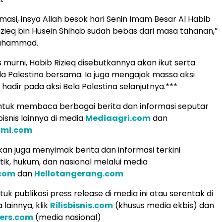
masi, insya Allah besok hari Senin Imam Besar Al Habib
eq bin Husein Shihab sudah bebas dari masa tahanan,”
Muhammad.
 murni, Habib Rizieq disebutkannya akan ikut serta
la Palestina bersama. Ia juga mengajak massa aksi
hadir pada aksi Bela Palestina selanjutnya.***
tuk membaca berbagai berita dan informasi seputar
isnis lainnya di media
Mediaagri.com
dan
omi.com
an juga menyimak berita dan informasi terkini
tik, hukum, dan nasional melalui media
.com
dan
Hellotangerang.com
k publikasi press release di media ini atau serentak di
lainnya, klik
Rilisbisnis.com
(khusus media ekbis) dan
ers.com
(media nasional)