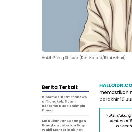
Habib Rizieq Shihab. (Dok. Hello.id/Rifai Azhari)
HALLOIDN.C
Berita Terkait
memastikan m
Diplomasi Kilat Prabowo
berakhir 10 Ju
di Tiongkok: 8 Jam
Bertemu Dua Pemimpin
Dunia
Yuks, dukung
konten arti
MK Kukuhkan Larangan
Rangkap Jabatan Bagi
kuliner 
Wakil Menteri Kabinet