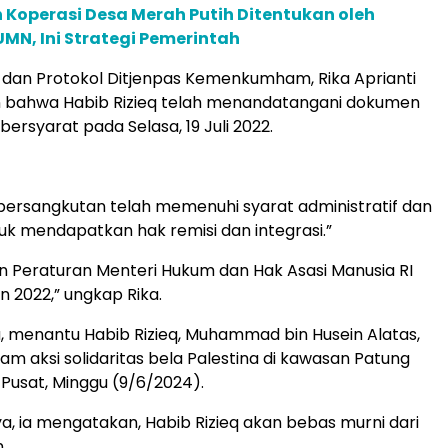
 Koperasi Desa Merah Putih Ditentukan oleh
N, Ini Strategi Pemerintah
dan Protokol Ditjenpas Kemenkumham, Rika Aprianti
bahwa Habib Rizieq telah menandatangani dokumen
rsyarat pada Selasa, 19 Juli 2022.
ersangkutan telah memenuhi syarat administratif dan
tuk mendapatkan hak remisi dan integrasi.”
n Peraturan Menteri Hukum dan Hak Asasi Manusia RI
 2022,” ungkap Rika.
, menantu Habib Rizieq, Muhammad bin Husein Alatas,
lam aksi solidaritas bela Palestina di kawasan Patung
 Pusat, Minggu (9/6/2024).
a, ia mengatakan, Habib Rizieq akan bebas murni dari
.