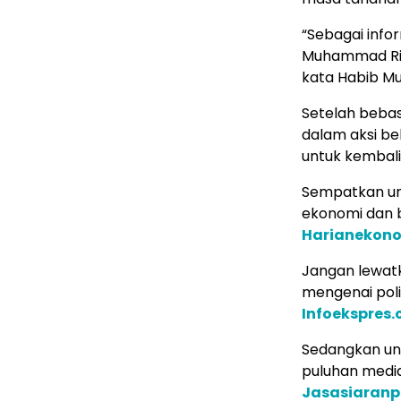
“Sebagai infor
Muhammad Rizi
kata Habib 
Setelah bebas
dalam aksi be
untuk kembali 
Sempatkan un
ekonomi dan b
Harianekon
Jangan lewatk
mengenai poli
Infoekspres
Sedangkan untu
puluhan media 
Jasasiaranp