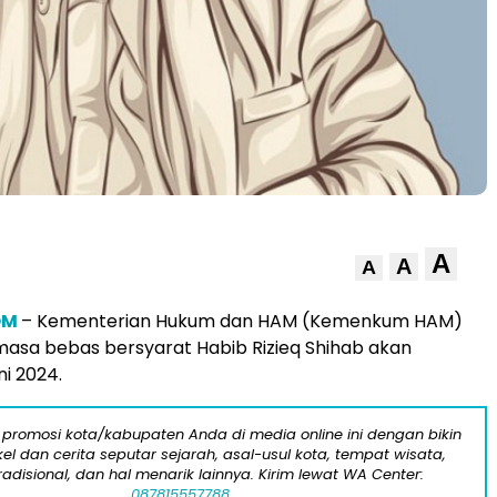
A
A
A
OM
– Kementerian Hukum dan HAM (Kemenkum HAM)
asa bebas bersyarat Habib Rizieq Shihab akan
ni 2024.
 promosi kota/kabupaten Anda di media online ini dengan bikin
kel dan cerita seputar sejarah, asal-usul kota, tempat wisata,
tradisional, dan hal menarik lainnya. Kirim lewat WA Center:
087815557788.