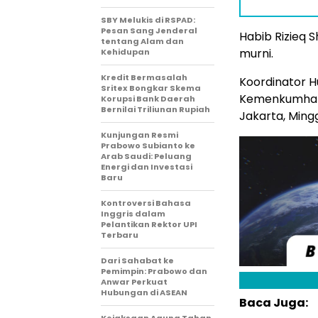
SBY Melukis di RSPAD:
Pesan Sang Jenderal
Habib Rizieq 
tentang Alam dan
murni.
Kehidupan
Kredit Bermasalah
Koordinator 
Sritex Bongkar Skema
Kemenkumham 
Korupsi Bank Daerah
Bernilai Triliunan Rupiah
Jakarta, Ming
Kunjungan Resmi
Prabowo Subianto ke
Arab Saudi: Peluang
Energi dan Investasi
Baru
Kontroversi Bahasa
Inggris dalam
Pelantikan Rektor UPI
Terbaru
Dari Sahabat ke
Pemimpin: Prabowo dan
Anwar Perkuat
Hubungan di ASEAN
Baca Juga:
Kejaksaan Agung Tahan