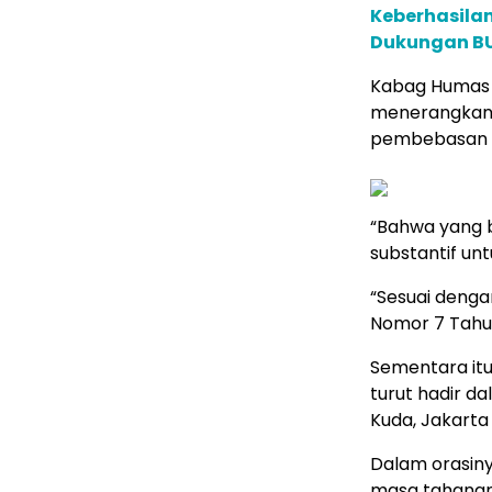
Keberhasilan
Dukungan BUM
Kabag Humas 
menerangkan 
pembebasan be
“Bahwa yang b
substantif un
“Sesuai denga
Nomor 7 Tahun
Sementara itu
turut hadir da
Kuda, Jakarta
Dalam orasiny
masa tahanan