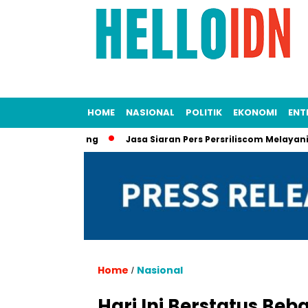
HOME
NASIONAL
POLITIK
EKONOMI
ENT
kumen Penting
Jasa Siaran Pers Persriliscom Melayani Publik
Home
Nasional
/
Hari Ini Berstatus Be