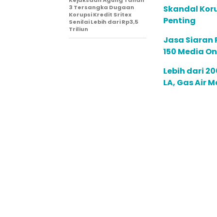
3 Tersangka Dugaan
Skandal Koru
Korupsi Kredit Sritex
Penting
Senilai Lebih dari Rp3,5
Triliun
Jasa Siaran P
150 Media On
Lebih dari 2
LA, Gas Air 