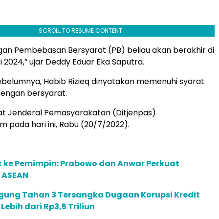
SCROLL TO RESUME CONTENT
an Pembebasan Bersyarat (PB) beliau akan berakhir di
i 2024,” ujar Deddy Eduar Eka Saputra.
ebelumnya, Habib Rizieq dinyatakan memenuhi syarat
dengan bersyarat.
at Jenderal Pemasyarakatan (Ditjenpas)
pada hari ini, Rabu (20/7/2022).
t ke Pemimpin: Prabowo dan Anwar Perkuat
 ASEAN
gung Tahan 3 Tersangka Dugaan Korupsi Kredit
 Lebih dari Rp3,5 Triliun