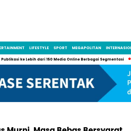
ERTAINMENT
LIFESTYLE
SPORT
MEGAPOLITAN
INTERNASIO
asi ke Lebih dari 150 Media Online Berbagai Segmentasi
Lebih
bas Murni, Masa Bebas Bersyarat