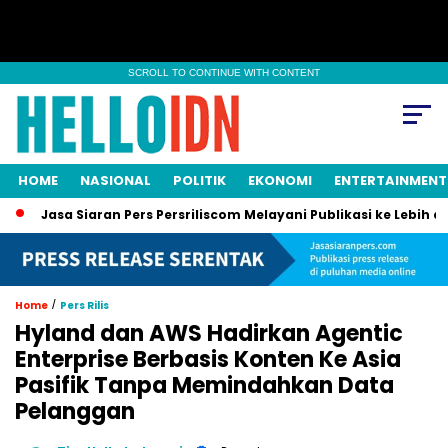
SCROLL TO CONTINUE WITH CONTENT
HOME
NASIONAL
POLITIK
EKONOMI
ENTERTAINMENT
sa Siaran Pers Persriliscom Melayani Publikasi ke Lebih dari 150 
/
Home
Pers Rilis
Hyland dan AWS Hadirkan Agentic
Enterprise Berbasis Konten Ke Asia
Pasifik Tanpa Memindahkan Data
Pelanggan