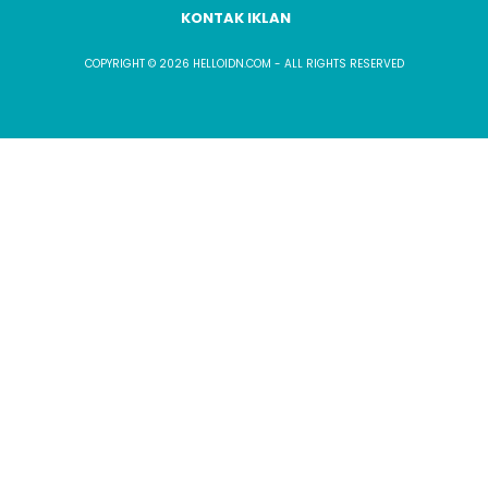
KONTAK IKLAN
COPYRIGHT © 2026 HELLOIDN.COM - ALL RIGHTS RESERVED