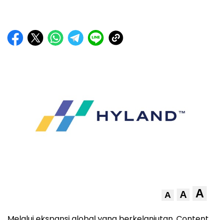
A
A
A
Melalui ekspansi global yang berkelanjutan, Content