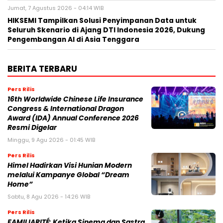
Jumat, 7 Agustus 2026 - 04:14 WIB
HIKSEMI Tampilkan Solusi Penyimpanan Data untuk
Seluruh Skenario di Ajang DTI Indonesia 2026, Dukung
Pengembangan AI di Asia Tenggara
BERITA TERBARU
Pers Rilis
16th Worldwide Chinese Life Insurance
Congress & International Dragon
Award (IDA) Annual Conference 2026
Resmi Digelar
Minggu, 9 Agu 2026 - 01:45 WIB
Pers Rilis
Himel Hadirkan Visi Hunian Modern
melalui Kampanye Global “Dream
Home”
Sabtu, 8 Agu 2026 - 14:26 WIB
Pers Rilis
FAMILIARITÉ: Ketika Sinema dan Sastra