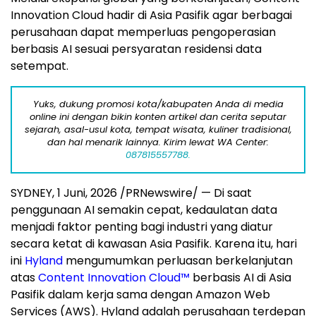
Innovation Cloud hadir di Asia Pasifik agar berbagai
perusahaan dapat memperluas pengoperasian
berbasis AI sesuai persyaratan residensi data
setempat.
Yuks, dukung promosi kota/kabupaten Anda di media
online ini dengan bikin konten artikel dan cerita seputar
sejarah, asal-usul kota, tempat wisata, kuliner tradisional,
dan hal menarik lainnya. Kirim lewat WA Center:
087815557788.
SYDNEY
,
1 Juni, 2026
/PRNewswire/ — Di saat
penggunaan AI semakin cepat, kedaulatan data
menjadi faktor penting bagi industri yang diatur
secara ketat di kawasan Asia Pasifik. Karena itu, hari
ini
Hyland
mengumumkan perluasan berkelanjutan
atas
Content Innovation Cloud™
berbasis AI di Asia
Pasifik dalam kerja sama dengan Amazon Web
Services (AWS). Hyland adalah perusahaan terdepan