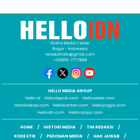
Graha Media Center,
Bogor - Indonesia
redaksihallo@gmail.com
+62855-7777888
HELLO MEDIA GROUP
Hello.id
Hellodepok.com
Helloseleb.com
Hellobekasi.com
Hellobanten.com
Helloyogya.com
Helloidn.com
Hellocianjur.com
HOME
HISTORI MEDIA
TIM REDAKSI
KODE ETIK
PEDOMAN MEDIA
HAK JAWAB