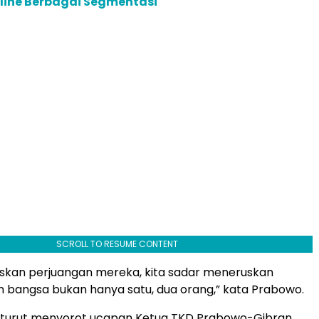
line Berbagai Segmentasi
SCROLL TO RESUME CONTENT
ruskan perjuangan mereka, kita sadar meneruskan
bangsa bukan hanya satu, dua orang,” kata Prabowo.
 turut menyorot ucapan Ketua TKD Prabowo-Gibran