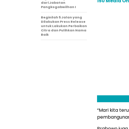
150 Media On
dari Jabatan
Pangkogabwilhan I
Beginilah 5 Jalan yang
Dilakukan Press Release
untuk Lakukan Perbaikan
Citra dan Pulihkan Nama
Baik
“Mari kita te
pembangunan 
Prabowo juga