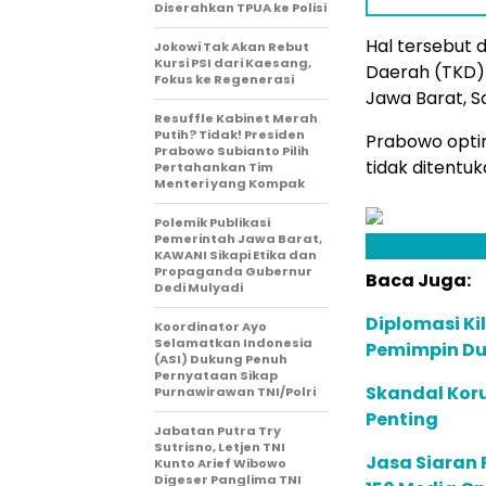
Diserahkan TPUA ke Polisi
Hal tersebut
Jokowi Tak Akan Rebut
Kursi PSI dari Kaesang,
Daerah (TKD) 
Fokus ke Regenerasi
Jawa Barat, S
Resuffle Kabinet Merah
Putih? Tidak! Presiden
Prabowo optim
Prabowo Subianto Pilih
tidak ditentuk
Pertahankan Tim
Menteri yang Kompak
Polemik Publikasi
Pemerintah Jawa Barat,
KAWANI Sikapi Etika dan
Propaganda Gubernur
Baca Juga:
Dedi Mulyadi
Diplomasi Ki
Koordinator Ayo
Selamatkan Indonesia
Pemimpin Du
(ASI) Dukung Penuh
Pernyataan Sikap
Skandal Koru
Purnawirawan TNI/Polri
Penting
Jabatan Putra Try
Sutrisno, Letjen TNI
Jasa Siaran P
Kunto Arief Wibowo
Digeser Panglima TNI