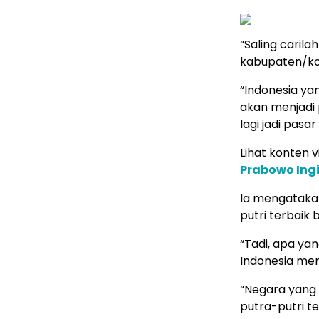
“Saling carilah
kabupaten/ko
“Indonesia yan
akan menjadi 
lagi jadi pasar
Lihat konten vi
Prabowo Ing
Ia mengatakan
putri terbaik 
“Tadi, apa ya
Indonesia me
“Negara yang b
putra-putri te