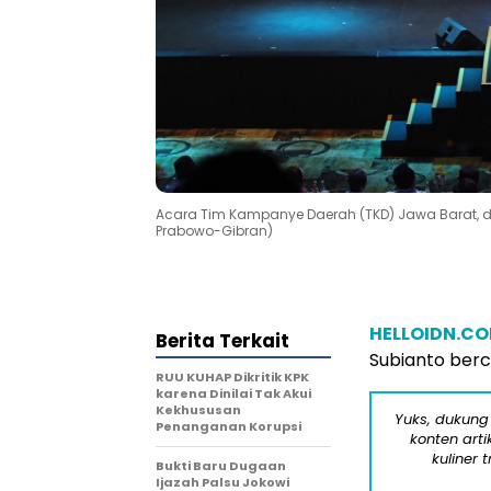
Acara Tim Kampanye Daerah (TKD) Jawa Barat, di 
Prabowo-Gibran)
HELLOIDN.C
Berita Terkait
Subianto berci
RUU KUHAP Dikritik KPK
karena Dinilai Tak Akui
Kekhususan
Yuks, dukung
Penanganan Korupsi
konten arti
kuliner 
Bukti Baru Dugaan
Ijazah Palsu Jokowi