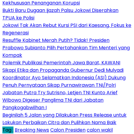
Kekhususan Penanganan Korupsi
Bukti Baru Dugaan Ijazah Palsu Jokowi Diserahkan
TPUA ke Polisi
Jokowi Tak Akan Rebut Kursi PSI dari Kaesang, Fokus ke
Regenerasi
Resuffle Kabinet Merah Putih? Tidak! Presiden
Prabowo Subianto Pilih Pertahankan Tim Menteri yang
Kompak
Polemik Publikasi Pemerintah Jawa Barat, KAWANI
Sikapi Etika dan Propaganda Gubernur Dedi Mulyadi
Koordinator Ayo Selamatkan Indonesia (ASI) Dukung
Penuh Pernyataan Sikap Purnawirawan TNI/Polri
Jabatan Putra Try Sutrisno, Letjen TNI Kunto Arief
Wibowo Digeser Panglima TNI dari Jabatan
Pangkogabwilhan I
Beginilah 5 Jalan yang Dilakukan Press Release untuk
Lakukan Perbaikan Citra dan Pulihkan Nama Baik
Tag :
Breaking News
Calon Presiden
calon wakil