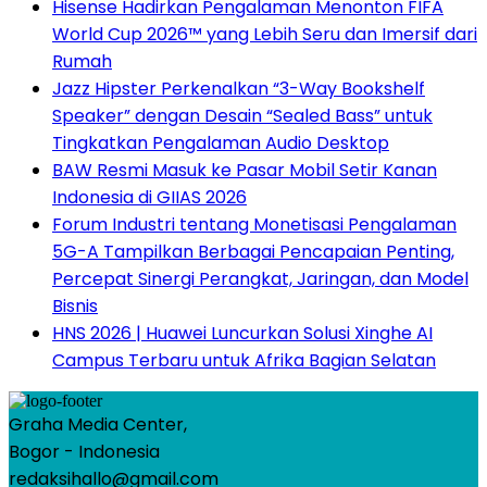
Hisense Hadirkan Pengalaman Menonton FIFA
World Cup 2026™ yang Lebih Seru dan Imersif dari
Rumah
Jazz Hipster Perkenalkan “3-Way Bookshelf
Speaker” dengan Desain “Sealed Bass” untuk
Tingkatkan Pengalaman Audio Desktop
BAW Resmi Masuk ke Pasar Mobil Setir Kanan
Indonesia di GIIAS 2026
Forum Industri tentang Monetisasi Pengalaman
5G-A Tampilkan Berbagai Pencapaian Penting,
Percepat Sinergi Perangkat, Jaringan, dan Model
Bisnis
HNS 2026 | Huawei Luncurkan Solusi Xinghe AI
Campus Terbaru untuk Afrika Bagian Selatan
Graha Media Center,
Bogor - Indonesia
redaksihallo@gmail.com