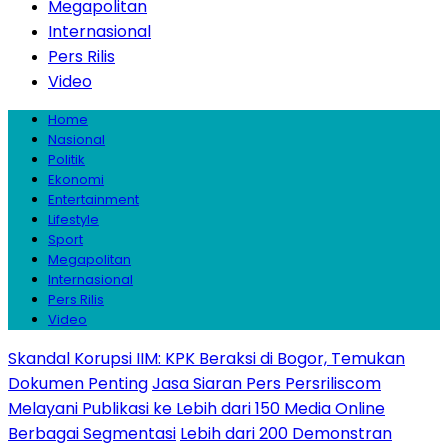
Megapolitan
Internasional
Pers Rilis
Video
Home
Nasional
Politik
Ekonomi
Entertainment
Lifestyle
Sport
Megapolitan
Internasional
Pers Rilis
Video
Skandal Korupsi IIM: KPK Beraksi di Bogor, Temukan
Dokumen Penting
Jasa Siaran Pers Persriliscom
Melayani Publikasi ke Lebih dari 150 Media Online
Berbagai Segmentasi
Lebih dari 200 Demonstran