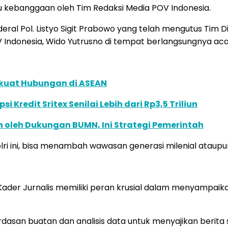
tu kebanggaan oleh Tim Redaksi Media POV Indonesia.
ral Pol. Listyo Sigit Prabowo yang telah mengutus Tim 
 Indonesia, Wido Yutrusno di tempat berlangsungnya aca
rkuat Hubungan di ASEAN
redit Sritex Senilai Lebih dari Rp3,5 Triliun
n oleh Dukungan BUMN, Ini Strategi Pemerintah
i ini, bisa menambah wawasan generasi milenial ataupun
0, Kader Jurnalis memiliki peran krusial dalam menyampai
rdasan buatan dan analisis data untuk menyajikan berita