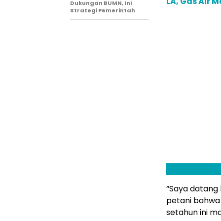
LA, Gas Air 
Dukungan BUMN, Ini
Strategi Pemerintah
“Saya datang
petani bahwa
setahun ini ma