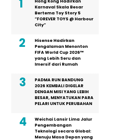
Hong Kong Hadirkan
Karnaval Skala Besar
Bertema Toy Story 5
“FOREVER TOYS @ Harbour
City”
Hisense Hadirkan
Pengalaman Menonton
FIFA World Cup 2026™
yang Lebih Seru dan
Imersif dari Rumah
PADMA RUN BANDUNG
2026 KEMBALI DIGELAR
DENGAN MISI YANG LEBIH
BESAR, MENYATUKAN PARA
PELARI UNTUK PERUBAHAN
Weichai Lansir Lima Jalur
Pengembangan
Teknologi secara Global:
Menuju Masa Depan yang