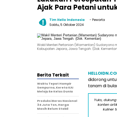
Ajak Para Petani unt
Tim Hello Indonesia
- Pewarta
Sabtu, 5 Oktober 2024
Wakil Menteri Pertanian (Wamentan) Sudaryono
Kabupaten Jepara, Jawa Tengah. (Dok. Kementa
HELLOIDN.C
Berita Terkait
didorong unt
Waktu Tepat Hampir
tanam di bula
Sempurna, Kereta KAI
Melaju ke Kelas Dunia
Yuks, dukung
Produksi Beras Nasional
konten arti
34 Juta Ton, Harga
Masih Belum Stabil
kuliner 