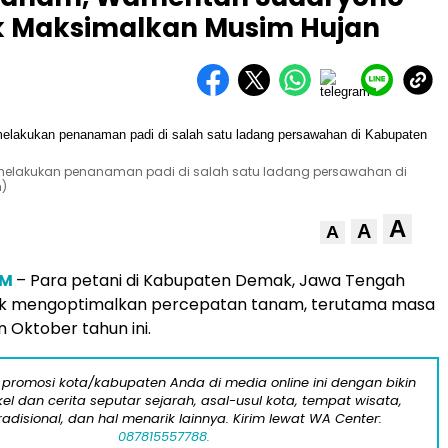
uk Maksimalkan Musim Hujan
 melakukan penanaman padi di salah satu ladang persawahan di
n)
A
A
A
OM
– Para petani di Kabupaten Demak, Jawa Tengah
uk mengoptimalkan percepatan tanam, terutama masa
n Oktober tahun ini.
 promosi kota/kabupaten Anda di media online ini dengan bikin
kel dan cerita seputar sejarah, asal-usul kota, tempat wisata,
tradisional, dan hal menarik lainnya. Kirim lewat WA Center:
087815557788.