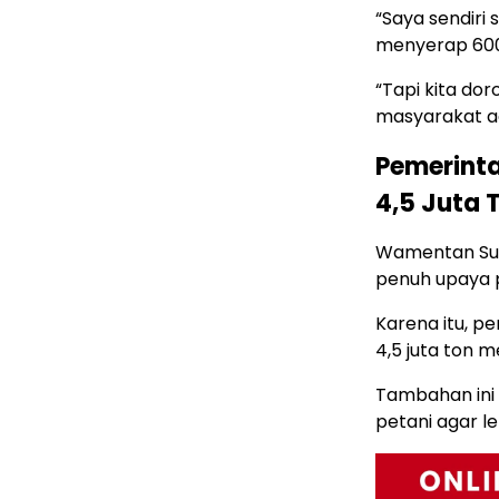
“Saya sendiri
menyerap 600
“Tapi kita dor
masyarakat a
Pemerinta
4,5 Juta 
Wamentan Sud
penuh upaya p
Karena itu, p
4,5 juta ton me
Tambahan ini
petani agar le