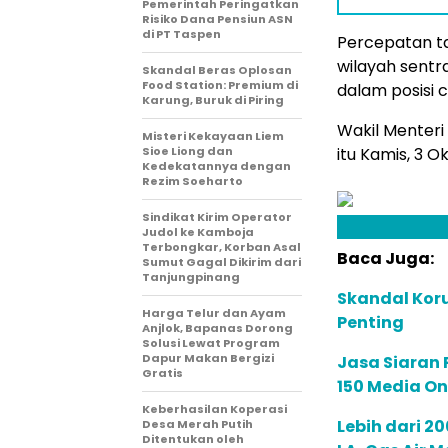
Pemerintah Peringatkan
Risiko Dana Pensiun ASN
di PT Taspen
Percepatan ta
wilayah sentr
Skandal Beras Oplosan
Food Station: Premium di
dalam posisi 
Karung, Buruk di Piring
Wakil Menter
Misteri Kekayaan Liem
Sioe Liong dan
itu Kamis, 3 O
Kedekatannya dengan
Rezim Soeharto
Sindikat Kirim Operator
Judol ke Kamboja
Terbongkar, Korban Asal
Baca Juga:
Sumut Gagal Dikirim dari
Tanjungpinang
Skandal Koru
Harga Telur dan Ayam
Penting
Anjlok, Bapanas Dorong
Solusi Lewat Program
Dapur Makan Bergizi
Jasa Siaran P
Gratis
150 Media On
Keberhasilan Koperasi
Lebih dari 2
Desa Merah Putih
Ditentukan oleh