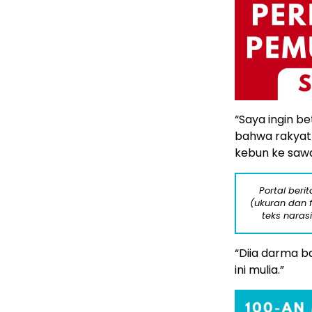
“Saya ingin b
bahwa rakyat k
kebun ke sawa
Portal beri
(ukuran dan 
teks naras
“Diia darma b
ini mulia.”