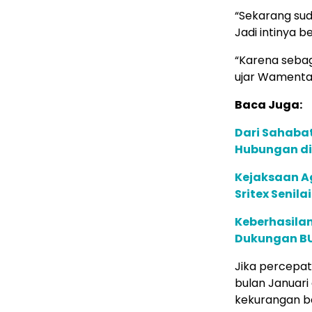
“Sekarang sud
Jadi intinya b
“Karena sebag
ujar Wamenta
Baca Juga:
Dari Sahaba
Hubungan di
Kejaksaan A
Sritex Senilai
Keberhasilan
Dukungan BUM
Jika percepat
bulan Januari
kekurangan b