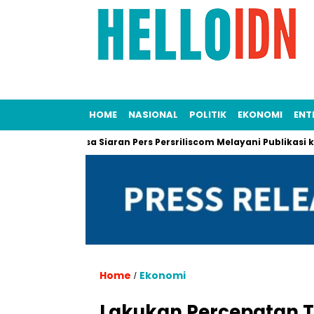
HOME
NASIONAL
POLITIK
EKONOMI
ENT
ing
Jasa Siaran Pers Persriliscom Melayani Publikasi ke Leb
Home
Ekonomi
/
Lakukan Percepatan