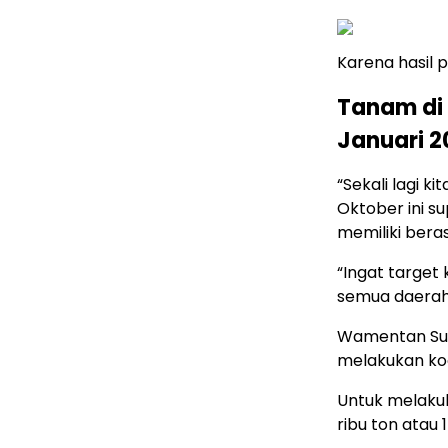
Karena hasil 
Tanam di 
Januari 2
“Sekali lagi k
Oktober ini s
memiliki bera
“Ingat target
semua daerah
Wamentan Sud
melakukan koo
Untuk melaku
ribu ton atau 1