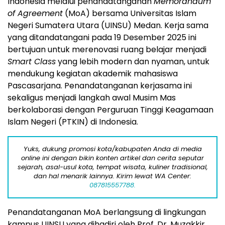
Indonesia
melalui penandatanganan
Memorandum
of Agreement
(MoA) bersama Universitas Islam
Negeri Sumatera Utara (UINSU)
Medan
. Kerja sama
yang ditandatangani pada 19 Desember 2025 ini
bertujuan untuk merenovasi ruang belajar menjadi
Smart Class
yang lebih modern dan nyaman, untuk
mendukung kegiatan akademik mahasiswa
Pascasarjana. Penandatanganan kerjasama ini
sekaligus menjadi langkah awal Musim Mas
berkolaborasi dengan Perguruan Tinggi Keagamaan
Islam Negeri (PTKIN) di
Indonesia
.
Yuks, dukung promosi kota/kabupaten Anda di media
online ini dengan bikin konten artikel dan cerita seputar
sejarah, asal-usul kota, tempat wisata, kuliner tradisional,
dan hal menarik lainnya. Kirim lewat WA Center:
087815557788.
Penandatanganan MoA berlangsung di lingkungan
kampus UINSU yang dihadiri oleh Prof. Dr. Muzakkir,