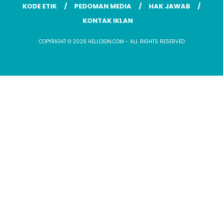
KODE ETIK
PEDOMAN MEDIA
HAK JAWAB
KONTAK IKLAN
COPYRIGHT © 2026 HELLOIDN.COM - ALL RIGHTS RESERVED