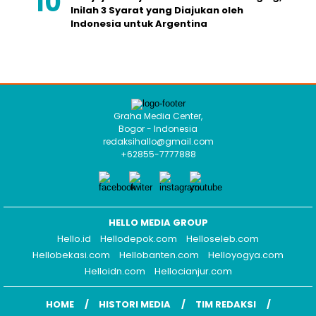
Inilah 3 Syarat yang Diajukan oleh
Indonesia untuk Argentina
Graha Media Center,
Bogor - Indonesia
redaksihallo@gmail.com
+62855-7777888
HELLO MEDIA GROUP
Hello.id
Hellodepok.com
Helloseleb.com
Hellobekasi.com
Hellobanten.com
Helloyogya.com
Helloidn.com
Hellocianjur.com
HOME
HISTORI MEDIA
TIM REDAKSI