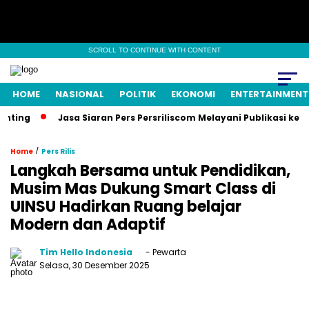
SCROLL TO CONTINUE WITH CONTENT
HOME
NASIONAL
POLITIK
EKONOMI
ENTERTAINMENT
Jasa Siaran Pers Persriliscom Melayani Publikasi ke Lebih da
/
Home
Pers Rilis
Langkah Bersama untuk Pendidikan,
Musim Mas Dukung Smart Class di
UINSU Hadirkan Ruang belajar
Modern dan Adaptif
Tim Hello Indonesia
- Pewarta
Selasa, 30 Desember 2025