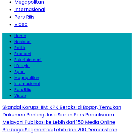
Megapolitan
Internasional
Pers Rilis
Video
Home
Nasional
Politik
Ekonomi
Entertainment
Lifestyle
Sport
Megapolitan
Internasional
Pers Rilis
Video
Skandal Korupsi IIM: KPK Beraksi di Bogor, Temukan
Dokumen Penting
Jasa Siaran Pers Persriliscom
Melayani Publikasi ke Lebih dari 150 Media Online
Berbagai Segmentasi
Lebih dari 200 Demonstran