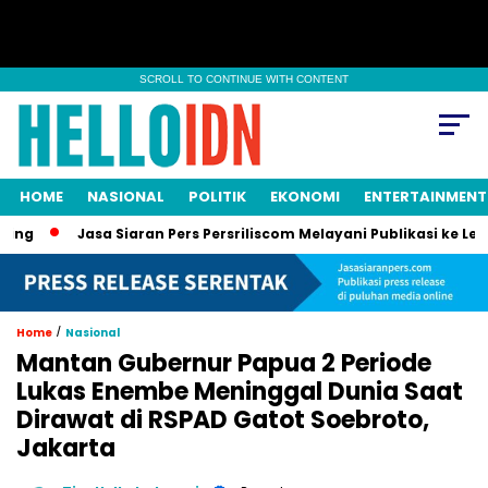
SCROLL TO CONTINUE WITH CONTENT
HOME
NASIONAL
POLITIK
EKONOMI
ENTERTAINMENT
Jasa Siaran Pers Persriliscom Melayani Publikasi ke Lebih d
/
Home
Nasional
Mantan Gubernur Papua 2 Periode
Lukas Enembe Meninggal Dunia Saat
Dirawat di RSPAD Gatot Soebroto,
Jakarta