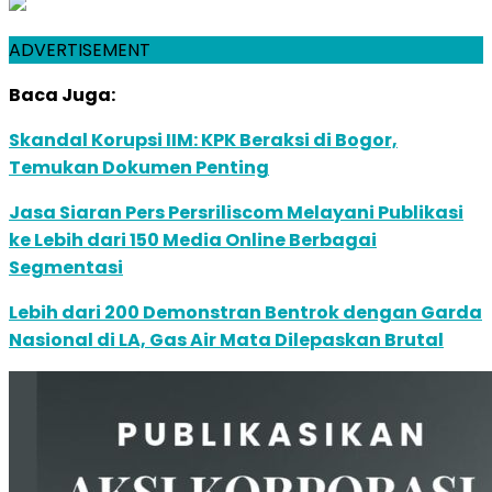
ADVERTISEMENT
Baca Juga:
Skandal Korupsi IIM: KPK Beraksi di Bogor,
Temukan Dokumen Penting
Jasa Siaran Pers Persriliscom Melayani Publikasi
ke Lebih dari 150 Media Online Berbagai
Segmentasi
Lebih dari 200 Demonstran Bentrok dengan Garda
Nasional di LA, Gas Air Mata Dilepaskan Brutal