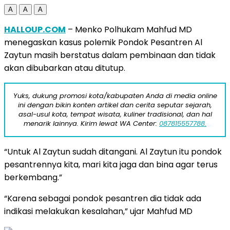
A
A
A
HALLOUP.COM
– Menko Polhukam Mahfud MD
menegaskan kasus polemik Pondok Pesantren Al
Zaytun masih berstatus dalam pembinaan dan tidak
akan dibubarkan atau ditutup.
Yuks, dukung promosi kota/kabupaten Anda di media online
ini dengan bikin konten artikel dan cerita seputar sejarah,
asal-usul kota, tempat wisata, kuliner tradisional, dan hal
menarik lainnya. Kirim lewat WA Center:
087815557788.
“Untuk Al Zaytun sudah ditangani. Al Zaytun itu pondok
pesantrennya kita, mari kita jaga dan bina agar terus
berkembang.”
“Karena sebagai pondok pesantren dia tidak ada
indikasi melakukan kesalahan,” ujar Mahfud MD