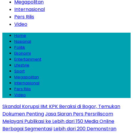
Megapolitan
Internasional
Pers Rilis
Video
Home
Nasional
Politik
Ekonomi
Entertainment
Lifestyle
Sport
Megapolitan
Internasional
Pers Rilis
Video
Skandal Korupsi IIM: KPK Beraksi di Bogor, Temukan
Dokumen Penting
Jasa Siaran Pers Persriliscom
Melayani Publikasi ke Lebih dari 150 Media Online
Berbagai Segmentasi
Lebih dari 200 Demonstran