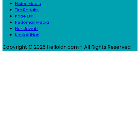
Histori Media
Tim Redaksi
Kode Etik
Pedoman Media
Hak Jawab
Kontak Iklan
Copyright © 2026 HelloIdn.com - All Rights Reserved