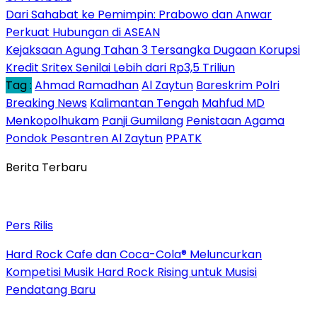
Dari Sahabat ke Pemimpin: Prabowo dan Anwar
Perkuat Hubungan di ASEAN
Kejaksaan Agung Tahan 3 Tersangka Dugaan Korupsi
Kredit Sritex Senilai Lebih dari Rp3,5 Triliun
Tag :
Ahmad Ramadhan
Al Zaytun
Bareskrim Polri
Breaking News
Kalimantan Tengah
Mahfud MD
Menkopolhukam
Panji Gumilang
Penistaan Agama
Pondok Pesantren Al Zaytun
PPATK
Berita Terbaru
Pers Rilis
Hard Rock Cafe dan Coca-Cola® Meluncurkan
Kompetisi Musik Hard Rock Rising untuk Musisi
Pendatang Baru