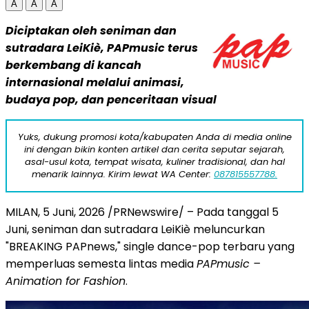
A
A
A
Diciptakan oleh seniman dan
sutradara LeiKiè, PAPmusic terus
berkembang di kancah
internasional melalui animasi,
budaya pop, dan penceritaan visual
Yuks, dukung promosi kota/kabupaten Anda di media online
ini dengan bikin konten artikel dan cerita seputar sejarah,
asal-usul kota, tempat wisata, kuliner tradisional, dan hal
menarik lainnya. Kirim lewat WA Center:
087815557788.
MILAN
,
5 Juni, 2026
/PRNewswire/ – Pada tanggal 5
Juni, seniman dan sutradara LeiKiè meluncurkan
"BREAKING PAPnews," single dance-pop terbaru yang
memperluas semesta lintas media
PAPmusic –
Animation for Fashion
.