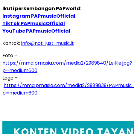
Ikuti perkembangan PAPworld:
Instagram PAPmusicOfficial
TikTok PAPmusicOfficial
YouTube PAPmusicOfficial
Kontak:
info@not-just-music.it
Foto –
https://mma.prnasia.com/media2/2989840/LeiKie.jpg?
p=medium600
Logo –
https://mma.prnasia.com/media2/2989839/PAPmusic_
p=medium600