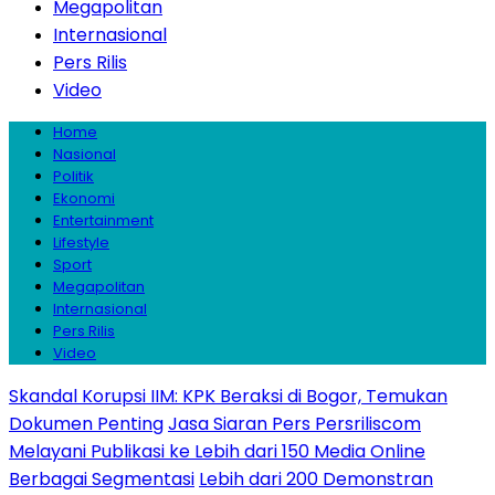
Megapolitan
Internasional
Pers Rilis
Video
Home
Nasional
Politik
Ekonomi
Entertainment
Lifestyle
Sport
Megapolitan
Internasional
Pers Rilis
Video
Skandal Korupsi IIM: KPK Beraksi di Bogor, Temukan
Dokumen Penting
Jasa Siaran Pers Persriliscom
Melayani Publikasi ke Lebih dari 150 Media Online
Berbagai Segmentasi
Lebih dari 200 Demonstran