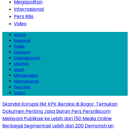
Megapolitan
Internasional
Pers Rilis
Video
Home
Nasional
Politik
Ekonomi
Entertainment
Lifestyle
Sport
Megapolitan
Internasional
Pers Rilis
Video
Skandal Korupsi IIM: KPK Beraksi di Bogor, Temukan
Dokumen Penting
Jasa Siaran Pers Persriliscom
Melayani Publikasi ke Lebih dari 150 Media Online
Berbagai Segmentasi
Lebih dari 200 Demonstran