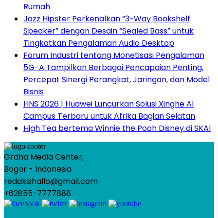
Rumah
Jazz Hipster Perkenalkan “3-Way Bookshelf
Speaker” dengan Desain “Sealed Bass” untuk
Tingkatkan Pengalaman Audio Desktop
Forum Industri tentang Monetisasi Pengalaman
5G-A Tampilkan Berbagai Pencapaian Penting,
Percepat Sinergi Perangkat, Jaringan, dan Model
Bisnis
HNS 2026 | Huawei Luncurkan Solusi Xinghe AI
Campus Terbaru untuk Afrika Bagian Selatan
High Tea bertema Winnie the Pooh Disney di SKAI
Graha Media Center,
Bogor - Indonesia
redaksihallo@gmail.com
+62855-7777888