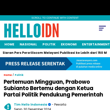
SCROLL TO CONTINUE WITH CONTENT
HOME
NASIONAL
POLITIK
EKONOMI
ENTERTAINMENT
n Pers Persriliscom Melayani Publikasi ke Lebih dari 150 Media On
/
Home
Politik
Pertemuan Mingguan, Prabowo
Subianto Bertemu dengan Ketua
Partai Politik Pendukung Pemerintah
Tim Hello Indonesia
- Pewarta
Senin, 30 Desember 2024