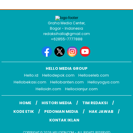
Graha Media Center,
Bogor - Indonesia
redaksihallo@gmail.com
+62855-7777888
HELLO MEDIA GROUP
Hello.id
Hellodepok.com
Helloseleb.com
Hellobekasi.com
Hellobanten.com
Helloyogya.com
Helloidn.com
Hellocianjur.com
HOME
HISTORI MEDIA
TIM REDAKSI
KODE ETIK
PEDOMAN MEDIA
HAK JAWAB
KONTAK IKLAN
COPYRIGHT © 2026 HELLOIDN.COM - ALL RIGHTS RESERVED