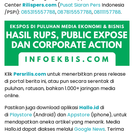
Center
Rilispers.com
(
Pusat Siaran Pers
Indonesia
/PSPI):
085315557788
,
087815557788
,
08111157788
.
Klik
Persrilis.com
untuk menerbitkan press release
di portal berita ini, atau pun secara serentak di
puluhan, ratusan, bahkan 1.000+ jaringan media
online.
Pastikan juga download aplikasi
Hallo.id
di
di
Playstore
(Android) dan
Appstore
(iphone), untuk
mendapatkan aneka artikel yang menarik. Media
Hallo.id dapat diakses melalui
Google News
. Terima