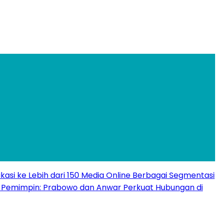
ikasi ke Lebih dari 150 Media Online Berbagai Segmentasi
e Pemimpin: Prabowo dan Anwar Perkuat Hubungan di