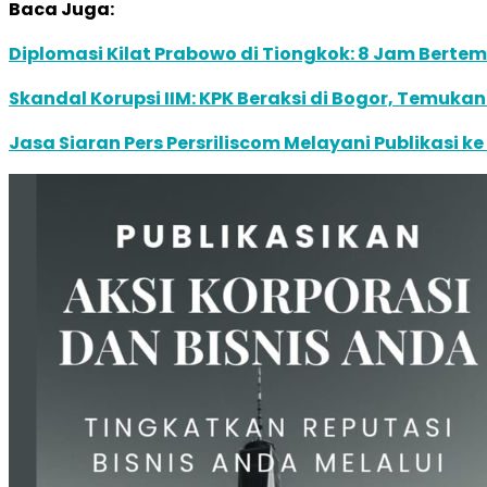
Baca Juga:
Diplomasi Kilat Prabowo di Tiongkok: 8 Jam Berte
Skandal Korupsi IIM: KPK Beraksi di Bogor, Temuk
Jasa Siaran Pers Persriliscom Melayani Publikasi k