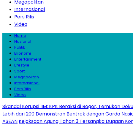
Megapolitan
Internasional
Pers Rilis
Video
Home
Nasional
Politik
Ekonomi
Entertainment
Lifestyle
Sport
Megapolitan
Internasional
Pers Rilis
Video
Skandal Korupsi IIM: KPK Beraksi di Bogor, Temukan Do
Lebih dari 200 Demonstran Bentrok dengan Garda Nasiona
ASEAN
Kejaksaan Agung Tahan 3 Tersangka Dugaan Korupsi 