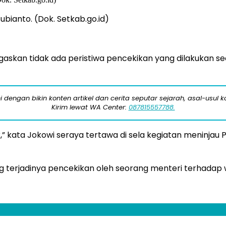
bianto. (Dok. Setkab.go.id)
askan tidak ada peristiwa pencekikan yang dilakukan seo
engan bikin konten artikel dan cerita seputar sejarah, asal-usul kot
Kirim lewat WA Center:
087815557788.
k,” kata Jokowi seraya tertawa di sela kegiatan meninjau P
 terjadinya pencekikan oleh seorang menteri terhadap w