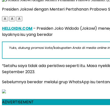
Presiden Jokowi dengan Menteri Pertahanan Prabowo Su
A
A
A
HELLOIDN.COM
– Presiden Joko Widodo (Jokowi) meneg
layaknya isu yang beredar
Yuks, dukung promosi kota/kabupaten Anda di media online ini d
“Setahu saya tidak ada peristiwa seperti itu. Masa nyeki
September 2023.
Sebelumnya beredar melalui grup WhatsApp isu tentang
ADVERTISEMENT