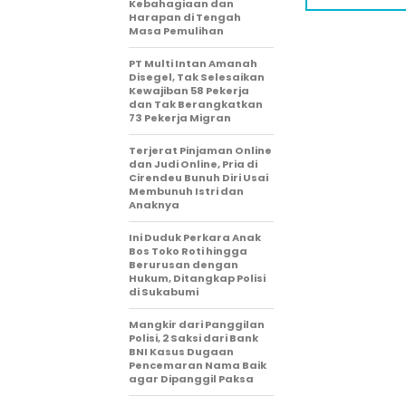
Kebahagiaan dan
Harapan di Tengah
Masa Pemulihan
PT Multi Intan Amanah
Disegel, Tak Selesaikan
Kewajiban 58 Pekerja
dan Tak Berangkatkan
73 Pekerja Migran
Terjerat Pinjaman Online
dan Judi Online, Pria di
Cirendeu Bunuh Diri Usai
Membunuh Istri dan
Anaknya
Ini Duduk Perkara Anak
Bos Toko Roti hingga
Berurusan dengan
Hukum, Ditangkap Polisi
di Sukabumi
Mangkir dari Panggilan
Polisi, 2 Saksi dari Bank
BNI Kasus Dugaan
Pencemaran Nama Baik
agar Dipanggil Paksa