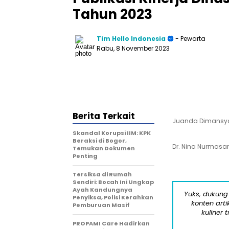
Tahun 2023
Tim Hello Indonesia
- Pewarta
Rabu, 8 November 2023
Berita Terkait
Juanda Dimansyah
Skandal Korupsi IIM: KPK
Beraksi di Bogor,
Dr. Nina Nurmasari
Temukan Dokumen
Penting
Tersiksa di Rumah
Sendiri: Bocah Ini Ungkap
Ayah Kandungnya
Yuks, dukung
Penyiksa, Polisi Kerahkan
konten arti
Pemburuan Masif
kuliner 
PROPAMI Care Hadirkan