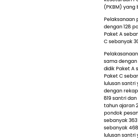
(PKBM) yang 
Pelaksanaan 
dengan 128 po
Paket A seban
C sebanyak 30
Pelakasanaan 
sama dengan 1
didik Paket A
Paket C seban
lulusan santr
dengan rekapi
819 santri da
tahun ajaran 
pondok pesant
sebanyak 363 
sebanyak 4687
lulusan santr