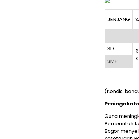
JENJANG
S
SD
R
K
SMP
(Kondisi bang
Peningakata
Guna meningk
Pemerintah K
Bogor menyel
kesetaraan Pa