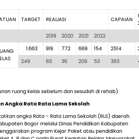
ATUAN
TARGET
REALIASI
CAPAIAN
2019
2020
2021
2022
1.663
919
772
669
154
2514
UANG
ELAS
249
65
36
209
53
363
unan ruang kelas sebelum dan sesudah di rehab)
n Angka Rata Rata Lama Sekolah
atkan angka Rata – Rata Lama Sekolah (RLS) daerah.
abupaten Bogor melalui Dinas Pendidikan Kabupaten
enggarakan program Kejar Paket atau pendidikan
ket A, B dan C pada Pusat Kegiatan Belajar Masyarakat