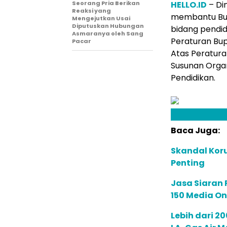
Seorang Pria Berikan
HELLO.ID
– Di
Reaksi yang
membantu Bup
Mengejutkan Usai
Diputuskan Hubungan
bidang pendid
Asmaranya oleh Sang
Peraturan Bup
Pacar
Atas Peratur
Susunan Organi
Pendidikan.
Baca Juga:
Skandal Koru
Penting
Jasa Siaran P
150 Media On
Lebih dari 2