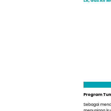
LA, Gas Air 
Program Tunt
Sebagai mend
menunjang ku