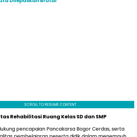
Mata Dilepaskan Brutal
SCROLL TO RESUME CONTENT
as Rehabilitasi Ruang Kelas SD dan SMP
ukung pencapaian Pancakarsa Bogor Cerdas, serta
alitas pembelajaran peserta didik dalam menempuh