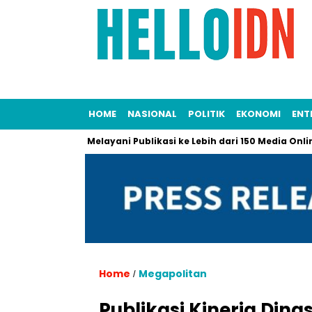
HOME
NASIONAL
POLITIK
EKONOMI
ENT
Persriliscom Melayani Publikasi ke Lebih dari 150 Media Online B
Home
Megapolitan
/
Publikasi Kinerja Din