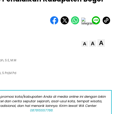
A
A
A
, S.E, M.M
, S.Pd,M.Pd
 promosi kota/kabupaten Anda di media online ini dengan bikin
kel dan cerita seputar sejarah, asal-usul kota, tempat wisata,
tradisional, dan hal menarik lainnya. Kirim lewat WA Center:
087815557788.