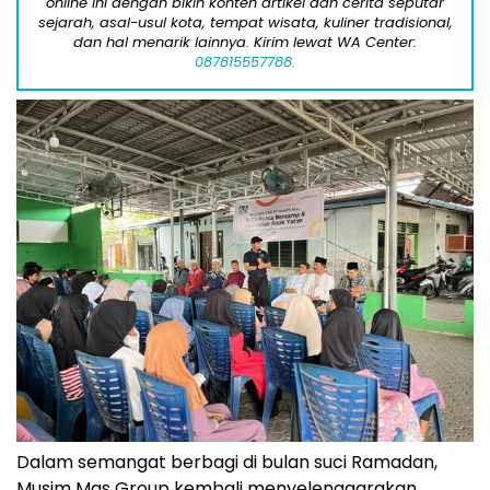
online ini dengan bikin konten artikel dan cerita seputar
sejarah, asal-usul kota, tempat wisata, kuliner tradisional,
dan hal menarik lainnya. Kirim lewat WA Center:
087815557788.
Dalam semangat berbagi di bulan suci Ramadan,
Musim Mas Group kembali menyelenggarakan