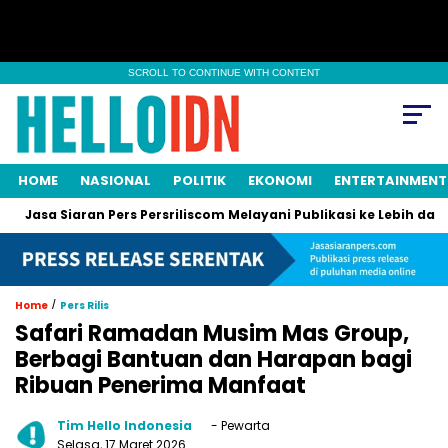
SCROLL TO CONTINUE WITH CONTENT
HOME
NASIONAL
POLITIK
EKONOMI
ENTERTAINMENT
aran Pers Persriliscom Melayani Publikasi ke Lebih dari 150 Medi
/
Home
Pers Rilis
Safari Ramadan Musim Mas Group,
Berbagi Bantuan dan Harapan bagi
Ribuan Penerima Manfaat
Tim Hello Indonesia
- Pewarta
Selasa, 17 Maret 2026