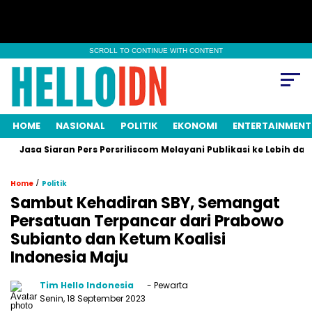
SCROLL TO CONTINUE WITH CONTENT
HOME
NASIONAL
POLITIK
EKONOMI
ENTERTAINMENT
sa Siaran Pers Persriliscom Melayani Publikasi ke Lebih dari 150 
/
Home
Politik
Sambut Kehadiran SBY, Semangat
Persatuan Terpancar dari Prabowo
Subianto dan Ketum Koalisi
Indonesia Maju
Tim Hello Indonesia
- Pewarta
Senin, 18 September 2023