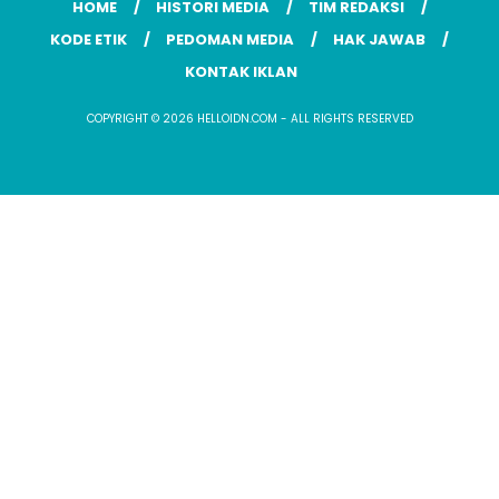
HOME
HISTORI MEDIA
TIM REDAKSI
KODE ETIK
PEDOMAN MEDIA
HAK JAWAB
KONTAK IKLAN
COPYRIGHT © 2026 HELLOIDN.COM - ALL RIGHTS RESERVED