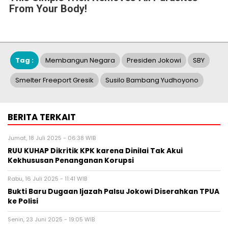
From Your Body!
Tag :
Membangun Negara
Presiden Jokowi
SBY
Smelter Freeport Gresik
Susilo Bambang Yudhoyono
BERITA TERKAIT
Jumat, 18 Juli 2025 - 06:38 WIB
RUU KUHAP Dikritik KPK karena Dinilai Tak Akui
Kekhususan Penanganan Korupsi
Rabu, 16 Juli 2025 - 11:41 WIB
Bukti Baru Dugaan Ijazah Palsu Jokowi Diserahkan TPUA
ke Polisi
Senin, 23 Juni 2025 - 19:05 WIB