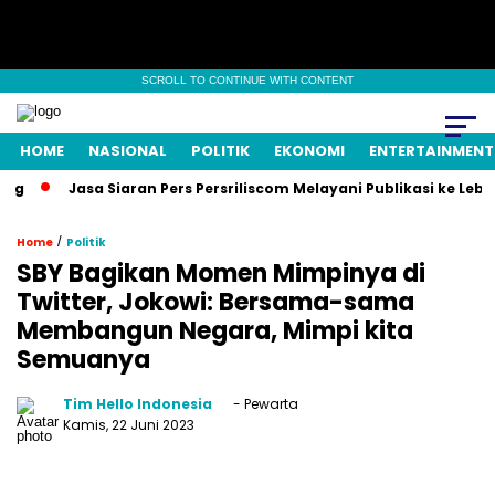
SCROLL TO CONTINUE WITH CONTENT
HOME
NASIONAL
POLITIK
EKONOMI
ENTERTAINMENT
Jasa Siaran Pers Persriliscom Melayani Publikasi ke Lebih da
/
Home
Politik
SBY Bagikan Momen Mimpinya di
Twitter, Jokowi: Bersama-sama
Membangun Negara, Mimpi kita
Semuanya
Tim Hello Indonesia
- Pewarta
Kamis, 22 Juni 2023