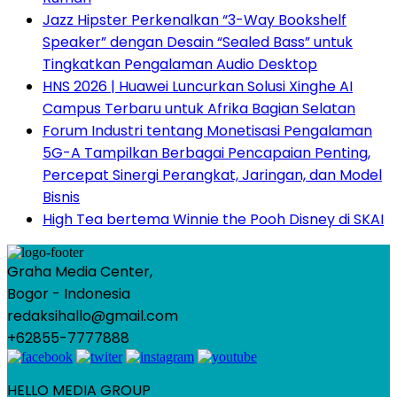
Jazz Hipster Perkenalkan “3-Way Bookshelf
Speaker” dengan Desain “Sealed Bass” untuk
Tingkatkan Pengalaman Audio Desktop
HNS 2026 | Huawei Luncurkan Solusi Xinghe AI
Campus Terbaru untuk Afrika Bagian Selatan
Forum Industri tentang Monetisasi Pengalaman
5G-A Tampilkan Berbagai Pencapaian Penting,
Percepat Sinergi Perangkat, Jaringan, dan Model
Bisnis
High Tea bertema Winnie the Pooh Disney di SKAI
Graha Media Center,
Bogor - Indonesia
redaksihallo@gmail.com
+62855-7777888
HELLO MEDIA GROUP