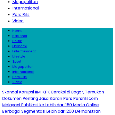
Megapolitan
Internasional
Pers Rilis
Video
Home
Nasional
Politik
Ekonomi
Entertainment
Lifestyle
Sport
Megapolitan
Internasional
Pers Rilis
Video
Skandal Korupsi IIM: KPK Beraksi di Bogor, Temukan
Dokumen Penting
Jasa Siaran Pers Persriliscom
Melayani Publikasi ke Lebih dari 150 Media Online
Berbagai Segmentasi
Lebih dari 200 Demonstran