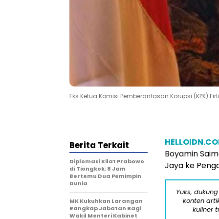
Eks Ketua Komisi Pemberantasan Korupsi (KPK) Firli
HELLOIDN.C
Berita Terkait
Boyamin Saim
Diplomasi Kilat Prabowo
Jaya ke Penga
di Tiongkok: 8 Jam
Bertemu Dua Pemimpin
Dunia
Yuks, dukung
konten arti
MK Kukuhkan Larangan
Rangkap Jabatan Bagi
kuliner 
Wakil Menteri Kabinet