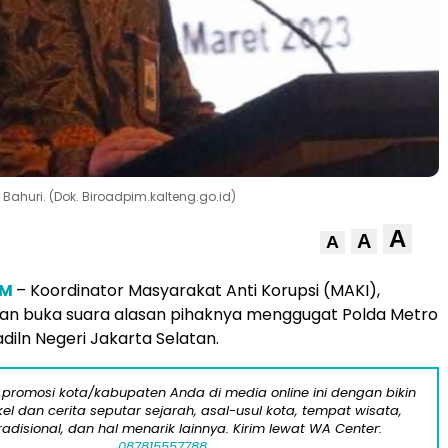
 Bahuri. (Dok. Biroadpim.kalteng.go.id)
A
A
A
OM
– Koordinator Masyarakat Anti Korupsi (MAKI),
an buka suara alasan pihaknya menggugat Polda Metro
diln Negeri Jakarta Selatan.
 promosi kota/kabupaten Anda di media online ini dengan bikin
kel dan cerita seputar sejarah, asal-usul kota, tempat wisata,
tradisional, dan hal menarik lainnya. Kirim lewat WA Center:
087815557788.