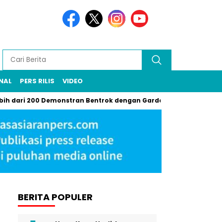
NAL
PERS RILIS
VIDEO
 200 Demonstran Bentrok dengan Garda Nasional di LA, Gas Air Ma
BERITA POPULER