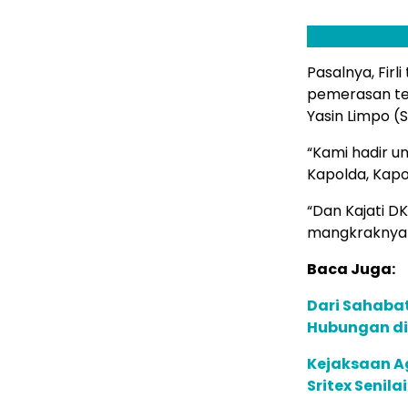
Pasalnya, Firl
pemerasan te
Yasin Limpo (S
“Kami hadir u
Kapolda, Kapol
“Dan Kajati D
mangkraknya d
Baca Juga:
Dari Sahaba
Hubungan di
Kejaksaan A
Sritex Senilai