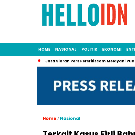
HOME
NASIONAL
POLITIK
EKONOMI
ENT
 Penting
Jasa Siaran Pers Persriliscom Melayani Publikasi k
Home
Nasional
/
Terkait Kasus Firli Bah