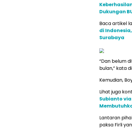
Keberhasilan
Dukungan BUM
Baca artikel la
di Indonesia
Surabaya
“Dan belum di
bulan,” kata d
Kemudian, Bo
Lihat juga kont
Subianto via
Membutuhk
Lantaran piha
paksa Firli ya