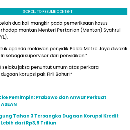
SCROLL TO RESUME CONTENT
i telah dua kali mangkir pada pemeriksaan kasus
rhadap mantan Menteri Pertanian (Mentan) Syahrul
YL).
ntuk agenda melawan penyidik Polda Metro Jaya diwakili
ri sebagai supervisor dari penyidikan.”
KI selaku jaksa penuntut umum atas perkara
ugaan korupsi pak Firli Bahuri.”
t ke Pemimpin: Prabowo dan Anwar Perkuat
 ASEAN
gung Tahan 3 Tersangka Dugaan Korupsi Kredit
 Lebih dari Rp3,5 Triliun