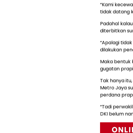
“Kami kecewa, 
tidak datang 
Padahal kalau
diterbitkan 
“Apalagi tid
dilakukan pe
Maka bentuk 
gugatan prapi
Tak hanya itu
Metro Jaya su
perdana prape
“Tadi perwaki
DKI belum na