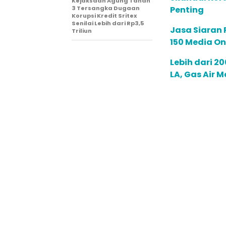
Kejaksaan Agung Tahan
3 Tersangka Dugaan
Penting
Korupsi Kredit Sritex
Senilai Lebih dari Rp3,5
Jasa Siaran P
Triliun
150 Media On
Lebih dari 2
LA, Gas Air 