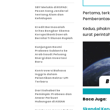
SBY Melukis di RSPAD:
Pesan Sang Jenderal
Pertama, terk
tentang Alam dan
Pemberantasan
Kehidupan
Kredit Bermasalah
Kedua, pihakn
Sritex Bongkar Skema
surat perinta
Korupsi Bank Daerah
Bernilai Triliunan Rupiah
Kunjungan Resmi
Prabowo Subianto ke
Arab Saudi: Peluang
Energi dan Investasi
Baru
Kontroversi Bahasa
Inggris dalam
Pelantikan Rektor UPI
Terbaru
Dari Sahabat ke
Pemimpin: Prabowo dan
Anwar Perkuat
Baca Juga:
Hubungan di ASEAN
Skandal Koru