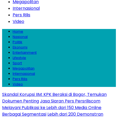
Megapolitan
Internasional
Pers Rilis
Video
Home
Nasional
Politik
Ekonomi
Entertainment
Lifestyle
Sport
Megapolitan
Internasional
Pers Rilis
Video
Skandal Korupsi IIM: KPK Beraksi di Bogor, Temukan
Dokumen Penting
Jasa Siaran Pers Persriliscom
Melayani Publikasi ke Lebih dari 150 Media Online
Berbagai Segmentasi
Lebih dari 200 Demonstran