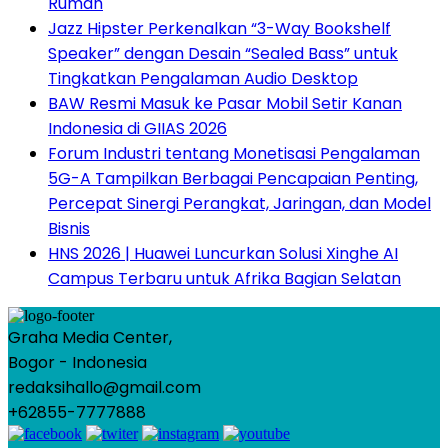
Rumah
Jazz Hipster Perkenalkan “3-Way Bookshelf
Speaker” dengan Desain “Sealed Bass” untuk
Tingkatkan Pengalaman Audio Desktop
BAW Resmi Masuk ke Pasar Mobil Setir Kanan
Indonesia di GIIAS 2026
Forum Industri tentang Monetisasi Pengalaman
5G-A Tampilkan Berbagai Pencapaian Penting,
Percepat Sinergi Perangkat, Jaringan, dan Model
Bisnis
HNS 2026 | Huawei Luncurkan Solusi Xinghe AI
Campus Terbaru untuk Afrika Bagian Selatan
Graha Media Center,
Bogor - Indonesia
redaksihallo@gmail.com
+62855-7777888