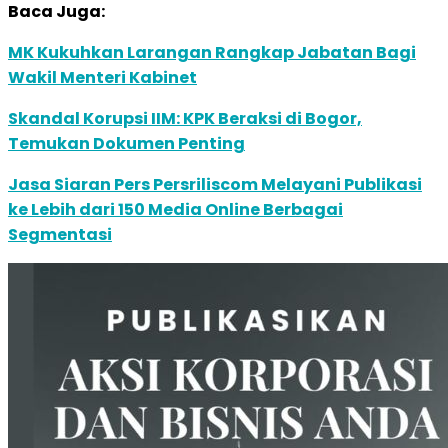
Baca Juga:
MK Kukuhkan Larangan Rangkap Jabatan Bagi
Wakil Menteri Kabinet
Skandal Korupsi IIM: KPK Beraksi di Bogor,
Temukan Dokumen Penting
Jasa Siaran Pers Persriliscom Melayani Publikasi
ke Lebih dari 150 Media Online Berbagai
Segmentasi