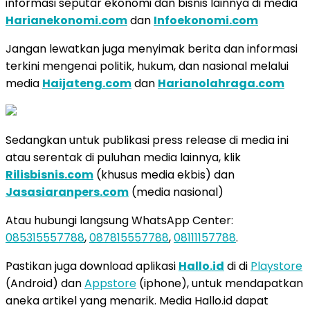
informasi seputar ekonomi dan bisnis lainnya di media
Harianekonomi.com
dan
Infoekonomi.com
Jangan lewatkan juga menyimak berita dan informasi
terkini mengenai politik, hukum, dan nasional melalui
media
Haijateng.com
dan
Harianolahraga.com
Sedangkan untuk publikasi press release di media ini
atau serentak di puluhan media lainnya, klik
Rilisbisnis.com
(khusus media ekbis) dan
Jasasiaranpers.com
(media nasional)
Atau hubungi langsung WhatsApp Center:
085315557788
,
087815557788
,
08111157788
.
Pastikan juga download aplikasi
Hallo.id
di di
Playstore
(Android) dan
Appstore
(iphone), untuk mendapatkan
aneka artikel yang menarik. Media Hallo.id dapat