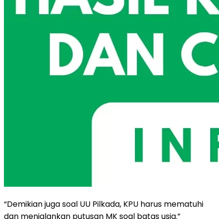
“Demikian juga soal UU Pilkada, KPU harus mematuhi
dan menjalankan putusan MK soal batas usia.”