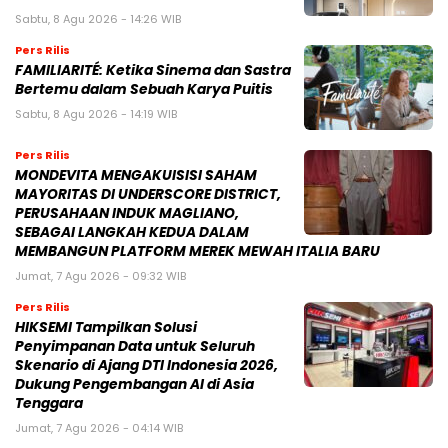
Sabtu, 8 Agu 2026 - 14:26 WIB
Pers Rilis
FAMILIARITÉ: Ketika Sinema dan Sastra
Bertemu dalam Sebuah Karya Puitis
Sabtu, 8 Agu 2026 - 14:19 WIB
Pers Rilis
MONDEVITA MENGAKUISISI SAHAM
MAYORITAS DI UNDERSCORE DISTRICT,
PERUSAHAAN INDUK MAGLIANO,
SEBAGAI LANGKAH KEDUA DALAM
MEMBANGUN PLATFORM MEREK MEWAH ITALIA BARU
Jumat, 7 Agu 2026 - 09:32 WIB
Pers Rilis
HIKSEMI Tampilkan Solusi
Penyimpanan Data untuk Seluruh
Skenario di Ajang DTI Indonesia 2026,
Dukung Pengembangan AI di Asia
Tenggara
Jumat, 7 Agu 2026 - 04:14 WIB