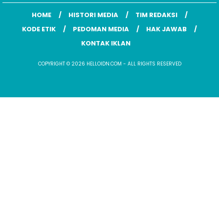
HOME
HISTORI MEDIA
TIM REDAKSI
KODE ETIK
PEDOMAN MEDIA
HAK JAWAB
KONTAK IKLAN
COPYRIGHT © 2026 HELLOIDN.COM - ALL RIGHTS RESERVED