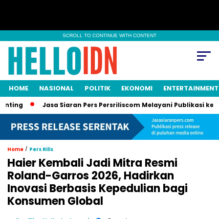
SCROLL TO CONTINUE WITH CONTENT
HOME
NASIONAL
POLITIK
EKONOMI
ENTERTAINMENT
Jasa Siaran Pers Persriliscom Melayani Publikasi ke Lebih dar
/
Home
Pers Rilis
Haier Kembali Jadi Mitra Resmi
Roland-Garros 2026, Hadirkan
Inovasi Berbasis Kepedulian bagi
Konsumen Global