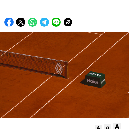
A
A
A