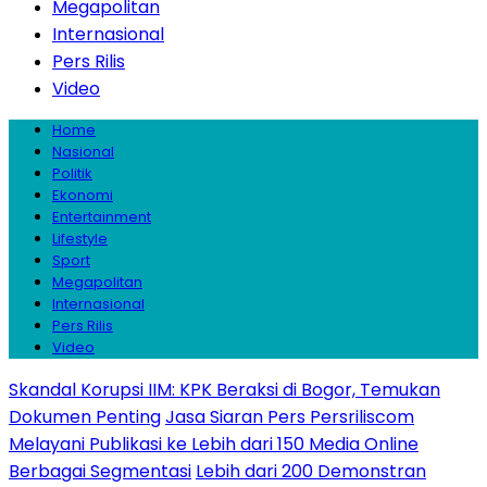
Megapolitan
Internasional
Pers Rilis
Video
Home
Nasional
Politik
Ekonomi
Entertainment
Lifestyle
Sport
Megapolitan
Internasional
Pers Rilis
Video
Skandal Korupsi IIM: KPK Beraksi di Bogor, Temukan
Dokumen Penting
Jasa Siaran Pers Persriliscom
Melayani Publikasi ke Lebih dari 150 Media Online
Berbagai Segmentasi
Lebih dari 200 Demonstran