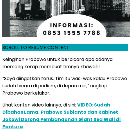
SCROLL TO RESUME CONTENT
Keinginan Prabowo untuk berbicara apa adanya
memang kerap membuat timnya khawatir.
“Saya diingatkan terus. Tim itu was-was kalau Prabowo
sudah bicara di podium, di depan mic,” ungkap
Prabowo berkelakar.
Lihat konten video lainnya, di sini:
VIDEO: Sudah
Dibahas Lama, Prabowo Subianto dan Kabinet
Jokowi Dorong Pembangunan Giant Sea Wall di
Pantura