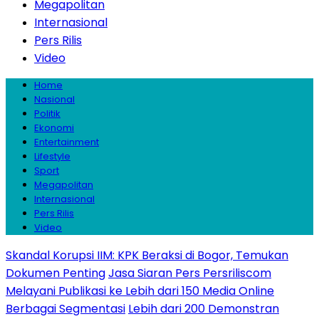
Megapolitan
Internasional
Pers Rilis
Video
Home
Nasional
Politik
Ekonomi
Entertainment
Lifestyle
Sport
Megapolitan
Internasional
Pers Rilis
Video
Skandal Korupsi IIM: KPK Beraksi di Bogor, Temukan
Dokumen Penting
Jasa Siaran Pers Persriliscom
Melayani Publikasi ke Lebih dari 150 Media Online
Berbagai Segmentasi
Lebih dari 200 Demonstran