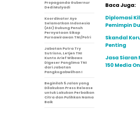
Propaganda Gubernur
Baca Juga:
Dedi Mulyadi
Diplomasi Ki
Koordinator Ayo
Selamatkan Indonesia
Pemimpin Du
(ASI) Dukung Penuh
Pernyataan Sikap
Skandal Koru
Purnawirawan TNI/Polri
Penting
Jabatan Putra Try
Sutrisno, Letjen TNI
Jasa Siaran P
Kunto Arief Wibowo
Digeser Panglima TNI
150 Media On
dari Jabatan
Pangkogabwilhan I
Beginilah 5 Jalan yang
Dilakukan Press Release
untuk Lakukan Perbaikan
Citra dan Pulihkan Nama
Baik