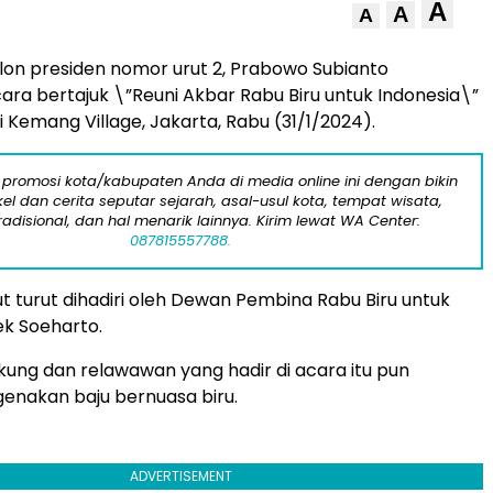
A
A
A
lon presiden nomor urut 2, Prabowo Subianto
ara bertajuk \”Reuni Akbar Rabu Biru untuk Indonesia\”
i Kemang Village, Jakarta, Rabu (31/1/2024).
 promosi kota/kabupaten Anda di media online ini dengan bikin
kel dan cerita seputar sejarah, asal-usul kota, tempat wisata,
tradisional, dan hal menarik lainnya. Kirim lewat WA Center:
087815557788.
t turut dihadiri oleh Dewan Pembina Rabu Biru untuk
iek Soeharto.
ng dan relawawan yang hadir di acara itu pun
nakan baju bernuasa biru.
ADVERTISEMENT