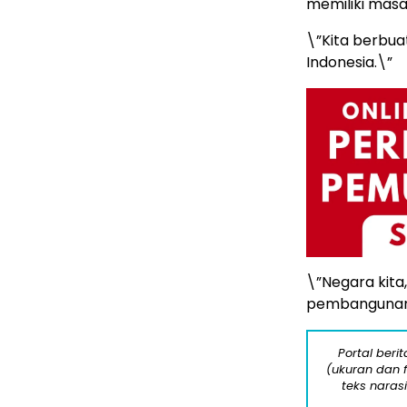
memiliki masa
\”Kita berbua
Indonesia.\”
\”Negara kita
pembangunan
Portal beri
(ukuran dan 
teks naras