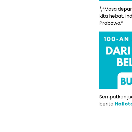
\”Masa depan 
kita hebat. I
Prabowo.*
Sempatkan jug
berita
Hallo