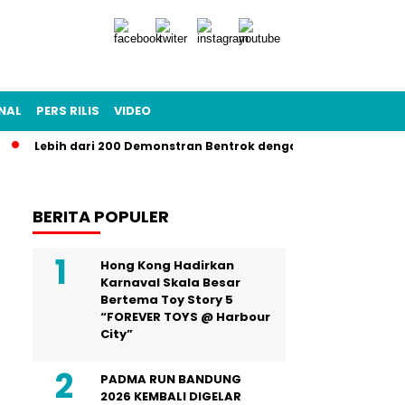
NAL
PERS RILIS
VIDEO
ebih dari 200 Demonstran Bentrok dengan Garda Nasional di LA, G
BERITA POPULER
Hong Kong Hadirkan
Karnaval Skala Besar
Bertema Toy Story 5
“FOREVER TOYS @ Harbour
City”
PADMA RUN BANDUNG
2026 KEMBALI DIGELAR