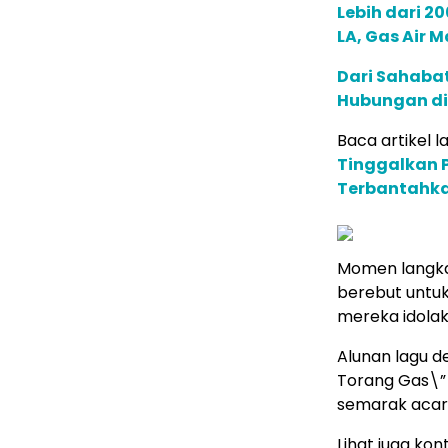
Lebih dari 2
LA, Gas Air 
Dari Sahaba
Hubungan di
Baca artikel la
Tinggalkan P
Terbantahk
Momen langka
berebut untu
mereka idolak
Alunan lagu d
Torang Gas\”
semarak acara
Lihat juga kont