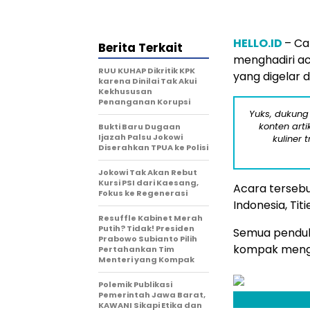
HELLO.ID
– Ca
Berita Terkait
menghadiri ac
RUU KUHAP Dikritik KPK
yang digelar d
karena Dinilai Tak Akui
Kekhususan
Penanganan Korupsi
Yuks, dukung
konten arti
Bukti Baru Dugaan
Ijazah Palsu Jokowi
kuliner 
Diserahkan TPUA ke Polisi
Jokowi Tak Akan Rebut
Kursi PSI dari Kaesang,
Acara tersebu
Fokus ke Regenerasi
Indonesia, Tit
Resuffle Kabinet Merah
Putih? Tidak! Presiden
Semua penduku
Prabowo Subianto Pilih
kompak menge
Pertahankan Tim
Menteri yang Kompak
Polemik Publikasi
Pemerintah Jawa Barat,
KAWANI Sikapi Etika dan