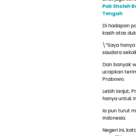
Pak Sholeh 
Tengah
Di hadapan p
kasih atas du
\”Saya hanya
saudara sekal
Dan banyak wa
ucapkan terim
Prabowo.
Lebih lanjut,
hanya untuk I
Ia pun turut
Indonesia.
Negeri ini, k