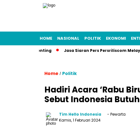
HOME
NASIONAL
POLITIK
EKONOMI
ENT
 Dokumen Penting
Jasa Siaran Pers Persriliscom Melayani Pu
Home
Politik
/
Hadiri Acara ‘Rabu Bi
Sebut Indonesia Butu
Tim Hello Indonesia
- Pewarta
Kamis, 1 Februari 2024