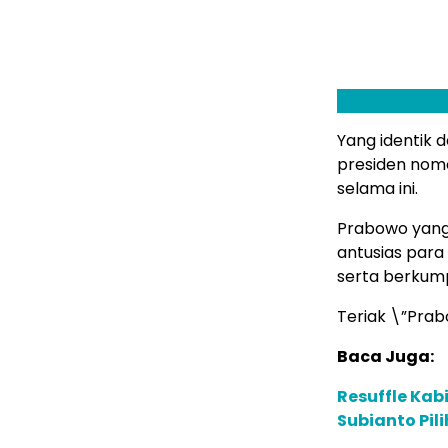
Yang identik 
presiden nom
selama ini.
Prabowo yang 
antusias par
serta berkump
Teriak \”Pra
Baca Juga:
Resuffle Kab
Subianto Pi