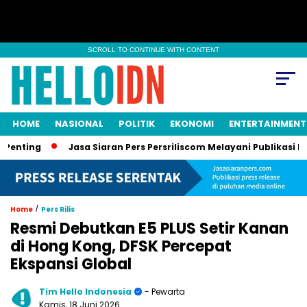
SCROLL TO CONTINUE WITH CONTENT
HOME
NASIONAL
POLITIK
EKONOMI
ENTERTAINMENT
ng
Jasa Siaran Pers Persriliscom Melayani Publikasi ke Lebih
/
Home
Pers Rilis
Resmi Debutkan E5 PLUS Setir Kanan
di Hong Kong, DFSK Percepat
Ekspansi Global
Tim Hello Indonesia
- Pewarta
Kamis, 18 Juni 2026