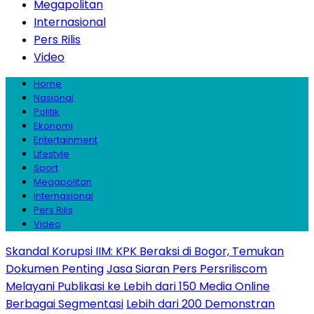
Megapolitan
Internasional
Pers Rilis
Video
Home
Nasional
Politik
Ekonomi
Entertainment
Lifestyle
Sport
Megapolitan
Internasional
Pers Rilis
Video
Skandal Korupsi IIM: KPK Beraksi di Bogor, Temukan
Dokumen Penting
Jasa Siaran Pers Persriliscom
Melayani Publikasi ke Lebih dari 150 Media Online
Berbagai Segmentasi
Lebih dari 200 Demonstran