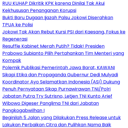
RUU KUHAP Dikritik KPK karena Dinilai Tak Akui
Kekhususan Penanganan Korupsi
Bukti Baru Dugaan Ijazah Palsu Jokowi Diserahkan
TPUA ke Polisi
Jokowi Tak Akan Rebut Kursi PSI dari Kaesang, Fokus ke
Regenerasi
Resuffle Kabinet Merah Putih? Tidak! Presiden
Prabowo Subianto Pilih Pertahankan Tim Menteri yang
Kompak
Polemik Publikasi Pemerintah Jawa Barat, KAWANI
Sikapi Etika dan Propaganda Gubernur Dedi Mulyadi
Koordinator Ayo Selamatkan Indonesia (ASI) Dukung
Penuh Pernyataan Sikap Purnawirawan TNI/Polri
Jabatan Putra Try Sutrisno, Letjen TNI Kunto Arief
Wibowo Digeser Panglima TNI dari Jabatan
Pangkogabwilhan I
Beginilah 5 Jalan yang Dilakukan Press Release untuk
Lakukan Perbaikan Citra dan Pulihkan Nama Baik