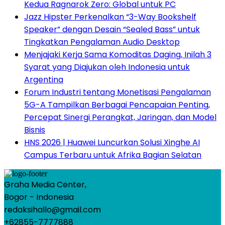
Kedua Ragnarok Zero: Global untuk PC
Jazz Hipster Perkenalkan “3-Way Bookshelf
Speaker” dengan Desain “Sealed Bass” untuk
Tingkatkan Pengalaman Audio Desktop
Menjajaki Kerja Sama Komoditas Daging, Inilah 3
Syarat yang Diajukan oleh Indonesia untuk
Argentina
Forum Industri tentang Monetisasi Pengalaman
5G-A Tampilkan Berbagai Pencapaian Penting,
Percepat Sinergi Perangkat, Jaringan, dan Model
Bisnis
HNS 2026 | Huawei Luncurkan Solusi Xinghe AI
Campus Terbaru untuk Afrika Bagian Selatan
Graha Media Center,
Bogor - Indonesia
redaksihallo@gmail.com
+62855-7777888