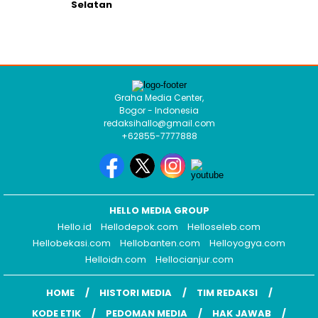
Selatan
Graha Media Center,
Bogor - Indonesia
redaksihallo@gmail.com
+62855-7777888
HELLO MEDIA GROUP
Hello.id
Hellodepok.com
Helloseleb.com
Hellobekasi.com
Hellobanten.com
Helloyogya.com
Helloidn.com
Hellocianjur.com
HOME
HISTORI MEDIA
TIM REDAKSI
KODE ETIK
PEDOMAN MEDIA
HAK JAWAB