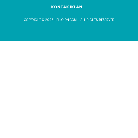
KONTAK IKLAN
COPYRIGHT © 2026 HELLOIDN.COM - ALL RIGHTS RESERVED