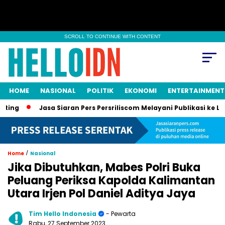
SCROLL TO CONTINUE WITH CONTENT
HOME
NASIONAL
POLITIK
EKONOMI
ENTERTAINMENT
Jasa Siaran Pers Persriliscom Melayani Publikasi ke Lebih 
/
Home
Nasional
Jika Dibutuhkan, Mabes Polri Buka
Peluang Periksa Kapolda Kalimantan
Utara Irjen Pol Daniel Aditya Jaya
Tim Hello Indonesia
- Pewarta
Rabu, 27 September 2023