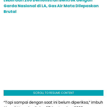
Lebih dari 200 Demonstran Bentrok dengan
Garda Nasional di LA, Gas Air Mata Dilepaskan
Brutal
SCROLL TO RESUME CONTENT
“Tapi sampai dengan saat ini belum diperiksa,” imbuh