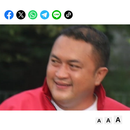
A
A
A