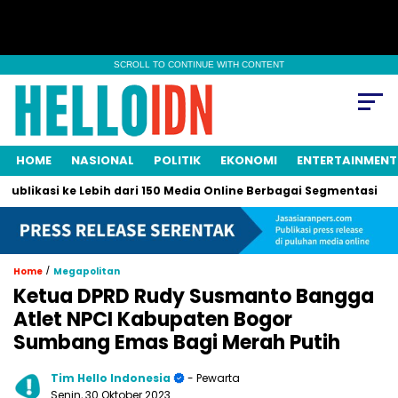
SCROLL TO CONTINUE WITH CONTENT
HOME
NASIONAL
POLITIK
EKONOMI
ENTERTAINMENT
kasi ke Lebih dari 150 Media Online Berbagai Segmentasi
Lebi
/
Home
Megapolitan
Ketua DPRD Rudy Susmanto Bangga
Atlet NPCI Kabupaten Bogor
Sumbang Emas Bagi Merah Putih
Tim Hello Indonesia
- Pewarta
Senin, 30 Oktober 2023