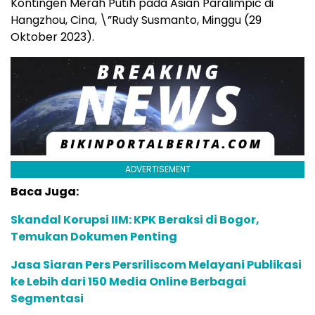
Kontingen Merah Putih pada Asian Paralimpic di
Hangzhou, Cina, \”Rudy Susmanto, Minggu (29
Oktober 2023).
ADVERTISEMENT
Baca Juga:
Skandal Korupsi IIM: KPK Beraksi di Bogor,
Temukan Dokumen Penting
Jasa Siaran Pers Persriliscom Melayani Publikasi
ke Lebih dari 150 Media Online Berbagai
Segmentasi