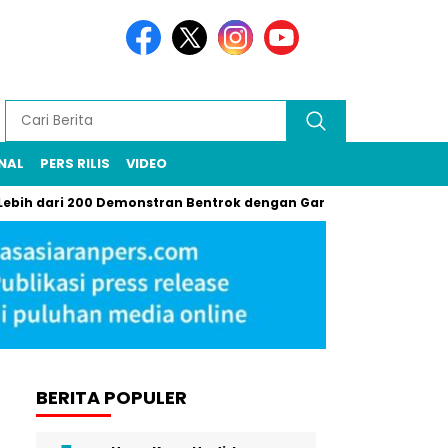
NAL
PERS RILIS
VIDEO
ari 200 Demonstran Bentrok dengan Garda Nasional di LA, Gas Air
BERITA POPULER