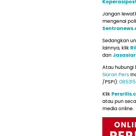
Koperasipos
Jangan lewatk
mengenai poli
Sentranews
Sedangkan unt
lainnya, klik
Ri
dan
Jasasia
Atau hubungi
Siaran Pers
In
/PSPI):
08531
Klik
Persrilis
atau pun seca
media online.