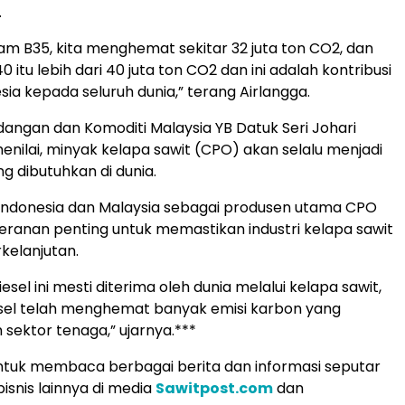
.
m B35, kita menghemat sekitar 32 juta ton CO2, dan
0 itu lebih dari 40 juta ton CO2 dan ini adalah kontribusi
sia kepada seluruh dunia,” terang Airlangga.
dangan dan Komoditi Malaysia YB Datuk Seri Johari
enilai, minyak kelapa sawit (CPO) akan selalu menjadi
g dibutuhkan di dunia.
, Indonesia dan Malaysia sebagai produsen utama CPO
anan penting untuk memastikan industri kelapa sawit
kelanjutan.
iesel ini mesti diterima oleh dunia melalui kelapa sawit,
esel telah menghemat banyak emisi karbon yang
 sektor tenaga,” ujarnya.***
tuk membaca berbagai berita dan informasi seputar
isnis lainnya di media
Sawitpost.com
dan