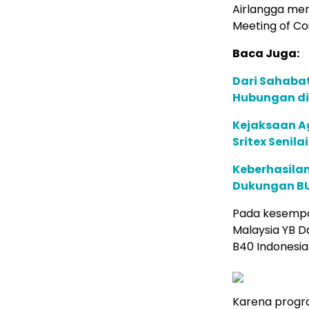
Airlangga men
Meeting of Co
Baca Juga:
Dari Sahaba
Hubungan di
Kejaksaan A
Sritex Senilai
Keberhasilan
Dukungan BUM
Pada kesempa
Malaysia YB D
B40 Indonesia
Karena progra