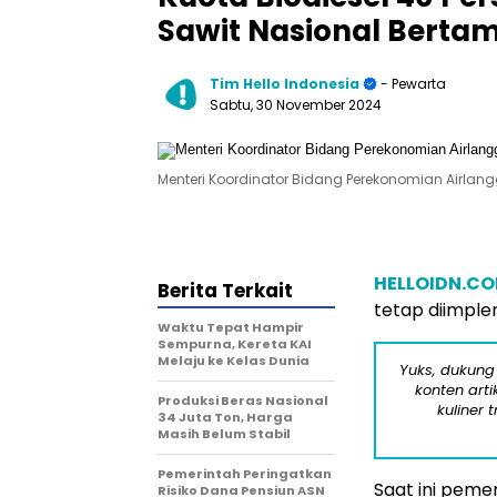
Sawit Nasional Berta
Tim Hello Indonesia
- Pewarta
Sabtu, 30 November 2024
Menteri Koordinator Bidang Perekonomian Airlan
HELLOIDN.C
Berita Terkait
tetap diimple
Waktu Tepat Hampir
Sempurna, Kereta KAI
Melaju ke Kelas Dunia
Yuks, dukung
konten arti
Produksi Beras Nasional
kuliner 
34 Juta Ton, Harga
Masih Belum Stabil
Pemerintah Peringatkan
Saat ini pem
Risiko Dana Pensiun ASN