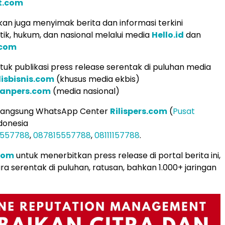
t.com
an juga menyimak berita dan informasi terkini
tik, hukum, dan nasional melalui media
Hello.id
dan
.com
uk publikasi press release serentak di puluhan media
lisbisnis.com
(khusus media ekbis)
ranpers.com
(media nasional)
 langsung WhatsApp Center
Rilispers.com
(
Pusat
donesia
5557788
,
087815557788
,
08111157788
.
.com
untuk menerbitkan press release di portal berita ini,
ra serentak di puluhan, ratusan, bahkan 1.000+ jaringan