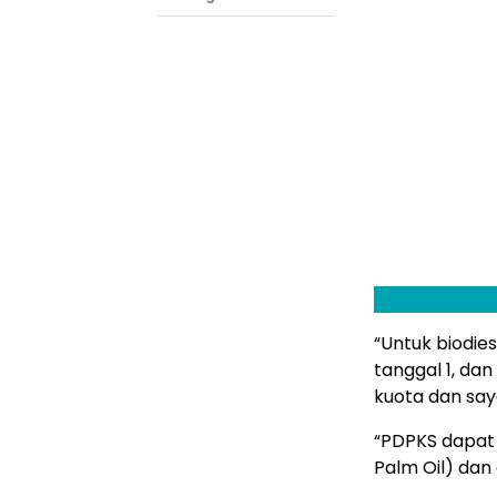
“Untuk biodie
tanggal 1, d
kuota dan say
“PDPKS dapat
Palm Oil) dan 