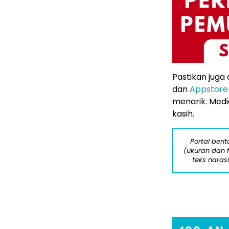
Pastikan juga
dan
Appstore
menarik. Media
kasih.
Portal beri
(ukuran dan 
teks naras