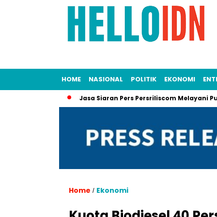
HOME
NASIONAL
POLITIK
EKONOMI
ENT
men Penting
Jasa Siaran Pers Persriliscom Melayani Publikas
Home
Ekonomi
/
Kuota Biodiesel 40 Pe