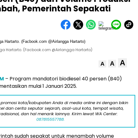
mbah, Pemerintah Sepakati
gga Hartarto. (Facbook.com @Airlangga Hartarto)
A
A
A
OM
– Program mandatori biodiesel 40 persen (B40)
mentasikan mulai 1 Januari 2025.
 promosi kota/kabupaten Anda di media online ini dengan bikin
kel dan cerita seputar sejarah, asal-usul kota, tempat wisata,
tradisional, dan hal menarik lainnya. Kirim lewat WA Center:
087815557788.
erintah sudah sepakat untuk menambah volume