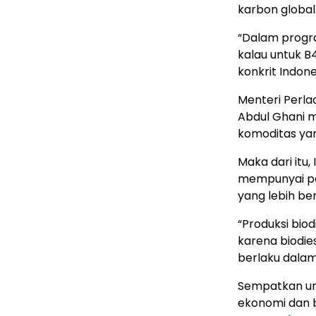
karbon global
“Dalam progra
kalau untuk B4
konkrit Indone
Menteri Perla
Abdul Ghani m
komoditas yan
Maka dari itu
mempunyai per
yang lebih ber
“Produksi biod
karena biodi
berlaku dalam
Sempatkan un
ekonomi dan b