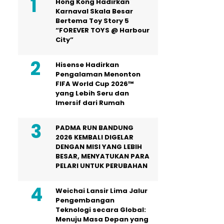
Hong Kong Hadirkan
Karnaval Skala Besar
Bertema Toy Story 5
“FOREVER TOYS @ Harbour
City”
Hisense Hadirkan
Pengalaman Menonton
FIFA World Cup 2026™
yang Lebih Seru dan
Imersif dari Rumah
PADMA RUN BANDUNG
2026 KEMBALI DIGELAR
DENGAN MISI YANG LEBIH
BESAR, MENYATUKAN PARA
PELARI UNTUK PERUBAHAN
Weichai Lansir Lima Jalur
Pengembangan
Teknologi secara Global:
Menuju Masa Depan yang