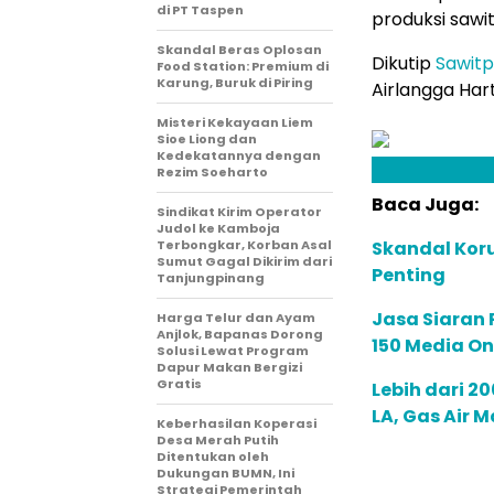
di PT Taspen
produksi sawit
Skandal Beras Oplosan
Dikutip
Sawit
Food Station: Premium di
Karung, Buruk di Piring
Airlangga Har
Misteri Kekayaan Liem
Sioe Liong dan
Kedekatannya dengan
Rezim Soeharto
Baca Juga:
Sindikat Kirim Operator
Judol ke Kamboja
Terbongkar, Korban Asal
Skandal Koru
Sumut Gagal Dikirim dari
Penting
Tanjungpinang
Jasa Siaran P
Harga Telur dan Ayam
Anjlok, Bapanas Dorong
150 Media On
Solusi Lewat Program
Dapur Makan Bergizi
Gratis
Lebih dari 2
LA, Gas Air 
Keberhasilan Koperasi
Desa Merah Putih
Ditentukan oleh
Dukungan BUMN, Ini
Strategi Pemerintah