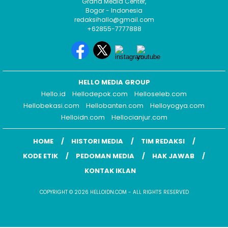
Graha Media Center,
Bogor - Indonesia
redaksihallo@gmail.com
+62855-7777888
HELLO MEDIA GROUP
Hello.id
Hellodepok.com
Helloseleb.com
Hellobekasi.com
Hellobanten.com
Helloyogya.com
Helloidn.com
Hellocianjur.com
HOME
HISTORI MEDIA
TIM REDAKSI
KODE ETIK
PEDOMAN MEDIA
HAK JAWAB
KONTAK IKLAN
COPYRIGHT © 2026 HELLOIDN.COM - ALL RIGHTS RESERVED