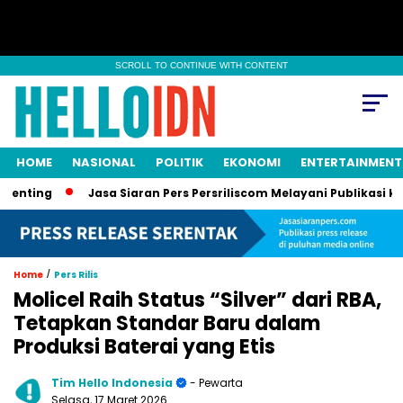
SCROLL TO CONTINUE WITH CONTENT
HOME
NASIONAL
POLITIK
EKONOMI
ENTERTAINMENT
ng
Jasa Siaran Pers Persriliscom Melayani Publikasi ke Lebih
/
Home
Pers Rilis
Molicel Raih Status “Silver” dari RBA,
Tetapkan Standar Baru dalam
Produksi Baterai yang Etis
Tim Hello Indonesia
- Pewarta
Selasa, 17 Maret 2026