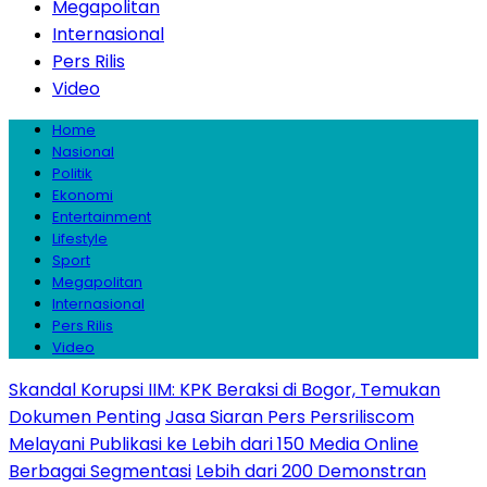
Megapolitan
Internasional
Pers Rilis
Video
Home
Nasional
Politik
Ekonomi
Entertainment
Lifestyle
Sport
Megapolitan
Internasional
Pers Rilis
Video
Skandal Korupsi IIM: KPK Beraksi di Bogor, Temukan
Dokumen Penting
Jasa Siaran Pers Persriliscom
Melayani Publikasi ke Lebih dari 150 Media Online
Berbagai Segmentasi
Lebih dari 200 Demonstran