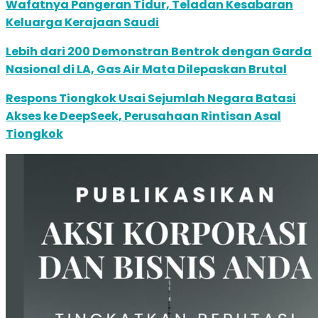
Wafatnya Pangeran Tidur, Teladan Kesabaran
Keluarga Kerajaan Saudi
Lebih dari 200 Demonstran Bentrok dengan Garda
Nasional di LA, Gas Air Mata Dilepaskan Brutal
Respons Tiongkok Usai Sejumlah Negara Batasi
Akses ke DeepSeek, Perusahaan Rintisan Asal
Tiongkok