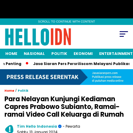
SCROLL TO CONTINUE WITH CONTENT
HOME
NASIONAL
POLITIK
EKONOMI
ENTERTAINMENT
nting
Jasa Siaran Pers Persriliscom Melayani Publikasi ke L
/
Home
Politik
Para Nelayan Kunjungi Kediaman
Capres Prabowo Subianto, Ramai-
ramai Video Call Keluarga di Rumah
Tim Hello Indonesia
- Pewarta
Sabtu, 13 Januari 2024