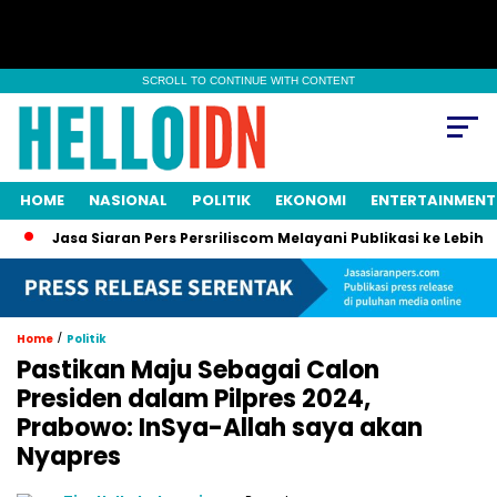
SCROLL TO CONTINUE WITH CONTENT
HOME
NASIONAL
POLITIK
EKONOMI
ENTERTAINMENT
Jasa Siaran Pers Persriliscom Melayani Publikasi ke Lebih dari 
/
Home
Politik
Pastikan Maju Sebagai Calon
Presiden dalam Pilpres 2024,
Prabowo: InSya-Allah saya akan
Nyapres