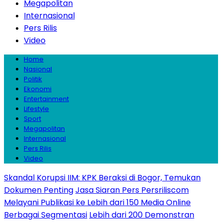
Megapolitan
Internasional
Pers Rilis
Video
Home
Nasional
Politik
Ekonomi
Entertainment
Lifestyle
Sport
Megapolitan
Internasional
Pers Rilis
Video
Skandal Korupsi IIM: KPK Beraksi di Bogor, Temukan
Dokumen Penting
Jasa Siaran Pers Persriliscom
Melayani Publikasi ke Lebih dari 150 Media Online
Berbagai Segmentasi
Lebih dari 200 Demonstran