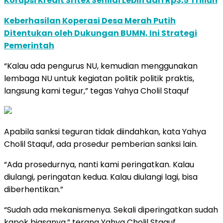
Korupsi Kredit Sritex Senilai Lebih dari Rp3,5 Triliun
Keberhasilan Koperasi Desa Merah Putih
Ditentukan oleh Dukungan BUMN, Ini Strategi
Pemerintah
“Kalau ada pengurus NU, kemudian menggunakan
lembaga NU untuk kegiatan politik politik praktis,
langsung kami tegur,” tegas Yahya Cholil Staquf
Apabila sanksi teguran tidak diindahkan, kata Yahya
Cholil Staquf, ada prosedur pemberian sanksi lain.
“Ada prosedurnya, nanti kami peringatkan. Kalau
diulangi, peringatan kedua. Kalau diulangi lagi, bisa
diberhentikan.”
“Sudah ada mekanismenya. Sekali diperingatkan sudah
kapok biasanya,” terang Yahya Cholil Staquf .