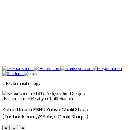
URL berhasil dicopy
Ketua Umum PBNU Yahya Cholil Staquf.
(Facbook.com/@Yahya Cholil Staquf)
A
A
A