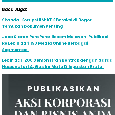
Baca Juga:
Skandal Korupsi IIM: KPK Beraksi di Bogor,
Temukan Dokumen Penting
Jasa Siaran Pers Persriliscom Melayani Publikasi
ke Lebih dari 150 Media Online Berbagai
Segmentasi
Lebih dari 200 Demonstran Bentrok dengan Garda
Nasional di LA, Gas Air Mata Dilepaskan Brutal