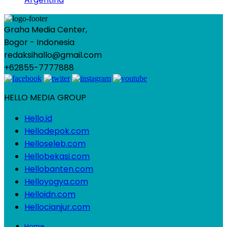
Graha Media Center,
Bogor - Indonesia
redaksihallo@gmail.com
+62855-7777888
HELLO MEDIA GROUP
Hello.id
Hellodepok.com
Helloseleb.com
Hellobekasi.com
Hellobanten.com
Helloyogya.com
Helloidn.com
Hellocianjur.com
Home