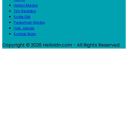
Histori Media
Tim Redaksi
Kode Etik
Pedoman Media
Hak Jawab
Kontak Iklan
Copyright © 2026 HelloIdn.com - All Rights Reserved