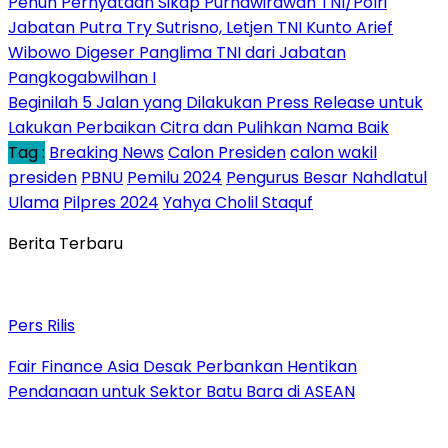
Penuh Pernyataan Sikap Purnawirawan TNI/Polri
Jabatan Putra Try Sutrisno, Letjen TNI Kunto Arief
Wibowo Digeser Panglima TNI dari Jabatan
Pangkogabwilhan I
Beginilah 5 Jalan yang Dilakukan Press Release untuk
Lakukan Perbaikan Citra dan Pulihkan Nama Baik
Tag :
Breaking News
Calon Presiden
calon wakil
presiden
PBNU
Pemilu 2024
Pengurus Besar Nahdlatul
Ulama
Pilpres 2024
Yahya Cholil Staquf
Berita Terbaru
Pers Rilis
Fair Finance Asia Desak Perbankan Hentikan
Pendanaan untuk Sektor Batu Bara di ASEAN