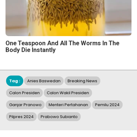
One Teaspoon And All The Worms In The
Body Die Instantly
Tag :
Anies Baswedan
Breaking News
Calon Presiden
Calon Wakil Presiden
Ganjar Pranowo
Menteri Pertahanan
Pemilu 2024
Pilpres 2024
Prabowo Subianto