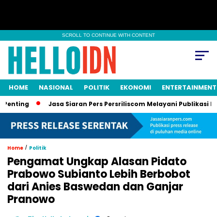
SCROLL TO CONTINUE WITH CONTENT
HOME
NASIONAL
POLITIK
EKONOMI
ENTERTAINMENT
ng
Jasa Siaran Pers Persriliscom Melayani Publikasi ke Lebi
/
Home
Politik
Pengamat Ungkap Alasan Pidato
Prabowo Subianto Lebih Berbobot
dari Anies Baswedan dan Ganjar
Pranowo