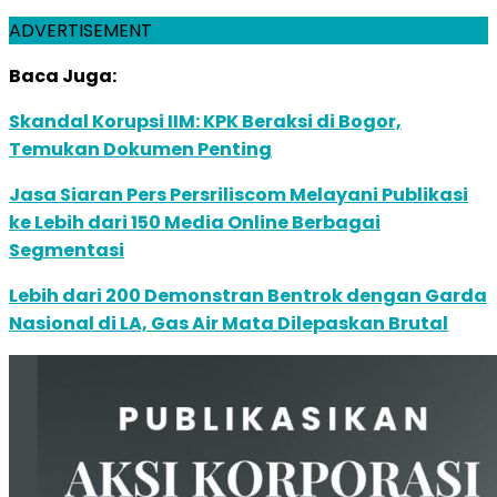
ADVERTISEMENT
Baca Juga:
Skandal Korupsi IIM: KPK Beraksi di Bogor,
Temukan Dokumen Penting
Jasa Siaran Pers Persriliscom Melayani Publikasi
ke Lebih dari 150 Media Online Berbagai
Segmentasi
Lebih dari 200 Demonstran Bentrok dengan Garda
Nasional di LA, Gas Air Mata Dilepaskan Brutal