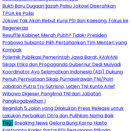
Bukti Baru Dugaan Ijazah Palsu Jokowi Diserahkan
TPUA ke Polisi
Jokowi Tak Akan Rebut Kursi PSI dari Kaesang, Fokus ke
Regenerasi
Resuffle Kabinet Merah Putih? Tidak! Presiden
Prabowo Subianto Pilih Pertahankan Tim Menteri yang
Kompak
Polemik Publikasi Pemerintah Jawa Barat, KAWANI
Sikapi Etika dan Propaganda Gubernur Dedi Mulyadi
Koordinator Ayo Selamatkan Indonesia (ASI) Dukung
Penuh Pernyataan Sikap Purnawirawan TNI/Polri
Jabatan Putra Try Sutrisno, Letjen TNI Kunto Arief
Wibowo Digeser Panglima TNI dari Jabatan
Pangkogabwilhan I
Beginilah 5 Jalan yang Dilakukan Press Release untuk
Lakukan Perbaikan Citra dan Pulihkan Nama Baik
Tag :
Breaking News
Gelora Bung Karno
Hasto
Kristiyanto
Kader Partai
PDI Perjuangan
Pilkada