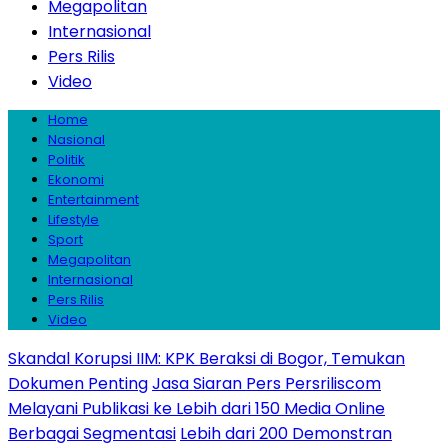
Megapolitan
Internasional
Pers Rilis
Video
Home
Nasional
Politik
Ekonomi
Entertainment
Lifestyle
Sport
Megapolitan
Internasional
Pers Rilis
Video
Skandal Korupsi IIM: KPK Beraksi di Bogor, Temukan
Dokumen Penting
Jasa Siaran Pers Persriliscom
Melayani Publikasi ke Lebih dari 150 Media Online
Berbagai Segmentasi
Lebih dari 200 Demonstran