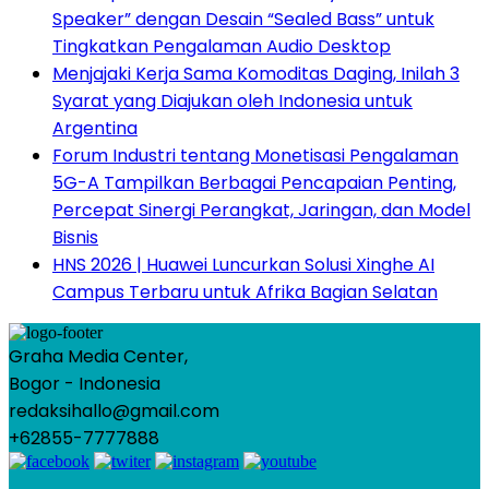
Speaker” dengan Desain “Sealed Bass” untuk
Tingkatkan Pengalaman Audio Desktop
Menjajaki Kerja Sama Komoditas Daging, Inilah 3
Syarat yang Diajukan oleh Indonesia untuk
Argentina
Forum Industri tentang Monetisasi Pengalaman
5G-A Tampilkan Berbagai Pencapaian Penting,
Percepat Sinergi Perangkat, Jaringan, dan Model
Bisnis
HNS 2026 | Huawei Luncurkan Solusi Xinghe AI
Campus Terbaru untuk Afrika Bagian Selatan
Graha Media Center,
Bogor - Indonesia
redaksihallo@gmail.com
+62855-7777888