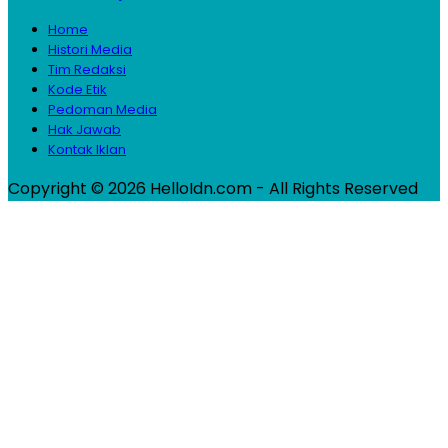
Home
Histori Media
Tim Redaksi
Kode Etik
Pedoman Media
Hak Jawab
Kontak Iklan
Copyright © 2026 HelloIdn.com - All Rights Reserved