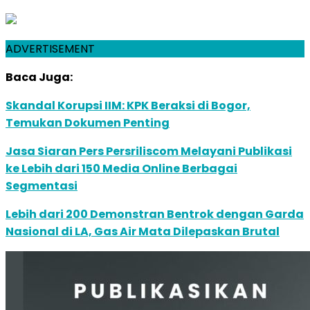
ADVERTISEMENT
Baca Juga:
Skandal Korupsi IIM: KPK Beraksi di Bogor,
Temukan Dokumen Penting
Jasa Siaran Pers Persriliscom Melayani Publikasi
ke Lebih dari 150 Media Online Berbagai
Segmentasi
Lebih dari 200 Demonstran Bentrok dengan Garda
Nasional di LA, Gas Air Mata Dilepaskan Brutal