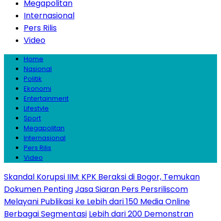
Megapolitan
Internasional
Pers Rilis
Video
Home
Nasional
Politik
Ekonomi
Entertainment
Lifestyle
Sport
Megapolitan
Internasional
Pers Rilis
Video
Skandal Korupsi IIM: KPK Beraksi di Bogor, Temukan
Dokumen Penting
Jasa Siaran Pers Persriliscom
Melayani Publikasi ke Lebih dari 150 Media Online
Berbagai Segmentasi
Lebih dari 200 Demonstran