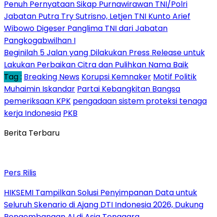
Penuh Pernyataan Sikap Purnawirawan TNI/Polri
Jabatan Putra Try Sutrisno, Letjen TNI Kunto Arief
Wibowo Digeser Panglima TNI dari Jabatan
Pangkogabwilhan I
Beginilah 5 Jalan yang Dilakukan Press Release untuk
Lakukan Perbaikan Citra dan Pulihkan Nama Baik
Tag :
Breaking News
Korupsi Kemnaker
Motif Politik
Muhaimin Iskandar
Partai Kebangkitan Bangsa
pemeriksaan KPK
pengadaan sistem proteksi tenaga
kerja Indonesia
PKB
Berita Terbaru
Pers Rilis
HIKSEMI Tampilkan Solusi Penyimpanan Data untuk
Seluruh Skenario di Ajang DTI Indonesia 2026, Dukung
Pengembangan AI di Asia Tenggara