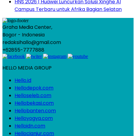
HNS 2026 | Huawei Luncurkan Solusi Xinghe AI
Campus Terbaru untuk Afrika Bagian Selatan
Graha Media Center,
Bogor - Indonesia
redaksihallo@gmail.com
+62855-7777888
HELLO MEDIA GROUP
Hello.id
Hellodepok.com
Helloseleb.com
Hellobekasi.com
Hellobanten.com
Helloyogya.com
Helloidn.com
Hellocianjur.com